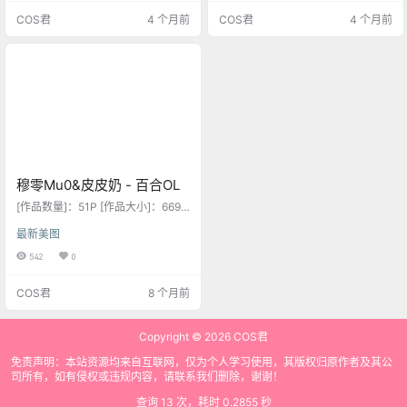
盘储存 请勿在线解压 链接失效请留
0 NO.01 light 穆零Mu0 NO.02 OL
COS君
4 个月前
COS君
4 个月前
言
穆零Mu0 NO.03 OL制服 穆零Mu0
NO.04 The White Rose 穆零Mu0
NO.05 公孙离 穆零Mu0 NO.06 午
后…
穆零Mu0&皮皮奶 - 百合OL
[作品数量]：51P [作品大小]：669
M [作品类型]：COSPLAY [作品说
最新美图
明]：预览图压缩了 原图无压缩 无本
站水印 [作品格式]：7z格式压缩 建
542
0
议使用7z软件解压 [下载方式]：度
盘储存 请勿在线解压 链接失效请留
COS君
8 个月前
言
Copyright © 2026
COS君
免责声明：本站资源均来自互联网，仅为个人学习使用，其版权归原作者及其公
司所有，如有侵权或违规内容，请联系我们删除，谢谢！
查询 13 次，耗时 0.2855 秒