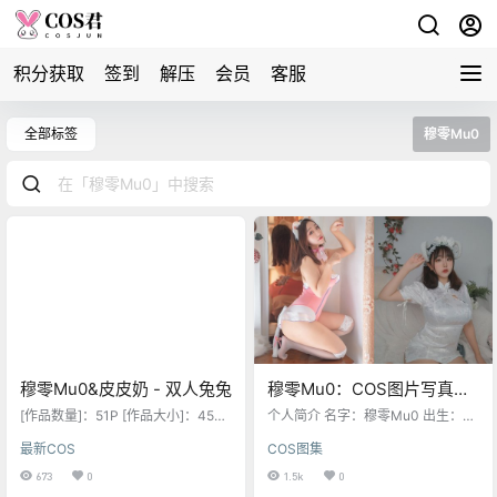
积分获取
签到
解压
会员
客服
全部标签
穆零Mu0
穆零Mu0&皮皮奶 - 双人兔兔
穆零Mu0：COS图片写真合
集[46套][更新中]
[作品数量]：51P [作品大小]：454
个人简介 名字：穆零Mu0 出生：北
M [作品类型]：COSPLAY [作品说
京 生日：1997年8月30日 星座：处
最新COS
COS图集
明]：预览图压缩了 原图无压缩 无本
女座 职业：摄影师、Coser 微博：
站水印 [作品格式]：7z格式压缩 建
@穆零Mu0 蓝鸟：@mu0nana 博
673
0
1.5k
0
议使用7z软件解压 [下载方式]：度
客：@mu0nana 资源目录 穆零Mu