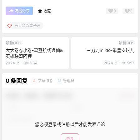
0
0
海报分享
收藏
w百合欧皇子w
最新COS
最新COS
大大卷卷小卷-碧蓝航线逸仙&
三刀刀miido-拳皇安琪儿
英雄联盟阿狸
2024-2-1 9:05:34
2024-2-1 9:15:57
0 条回复
文章作者
管理员
A
M
欢迎您，新朋友，感谢参与互动！
确认修改
您必须登录或注册以后才能发表评论
登录