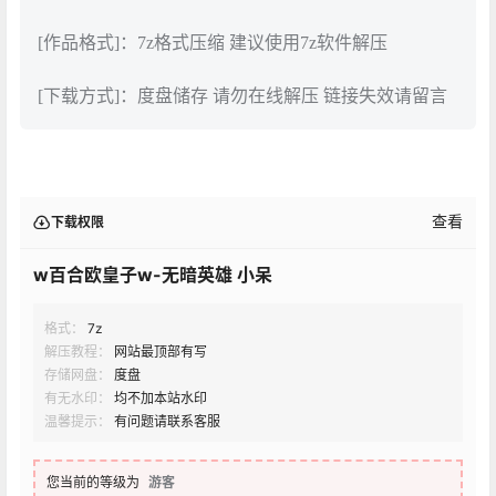
[作品格式]：7z格式压缩 建议使用7z软件解压
[下载方式]：度盘储存 请勿在线解压 链接失效请留言
查看
下载权限
w百合欧皇子w-无暗英雄 小呆
格式：
7z
解压教程：
网站最顶部有写
存储网盘：
度盘
有无水印：
均不加本站水印
温馨提示：
有问题请联系客服
您当前的等级为
游客