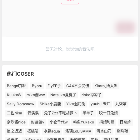
提交
暂无讨论，说说你的看法吧
热门COSER
Bangni邦尼
Byoru
ElyEE子
G44不会受伤
Kitaro_绮太郎
KuukoW
miko酱ww
Natsuko夏夏子
rioko凉凉子
Sally Dorasnow
Shika小鹿鹿
Yiko湿润兔
yuuhui玉汇
九柒喵
二佐Nisa
云溪溪
兔子Zzz不吃胡萝卜
半半子
咬一口兔娘
奈汐酱nice
封疆疆v
小仓千代w
屿鱼Yukako
抖娘利世
日奈娇
星之迟迟
桜桃喵
水淼aqua
洛璃LoLiSAMA
清水由乃
焖焖碳