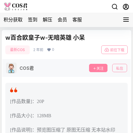
积分获取
签到
解压
会员
客服
w百合欧皇子w-无暗英雄 小呆
0
最新COS
2 年前
前往下载
COS君
关注
私信
[作品数量]：20P
[作品大小]：128MB
[作品说明]：预览图压缩了 原图无压缩 无本站水印