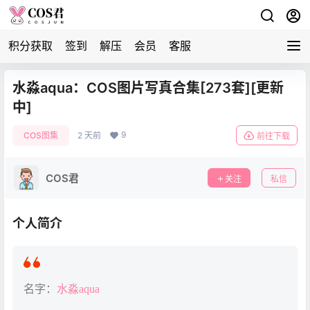
积分获取
签到
解压
会员
客服
水淼aqua：COS图片写真合集[273套][更新
中]
9
COS图集
2 天前
前往下载
COS君
关注
私信
个人简介
名字：
水淼aqua