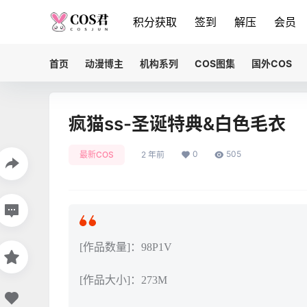
积分获取
签到
解压
会员
首页
动漫博主
机构系列
COS图集
国外COS
疯猫ss-圣诞特典&白色毛衣
0
505
最新COS
2 年前
[作品数量]：98P1V
[作品大小]：273M