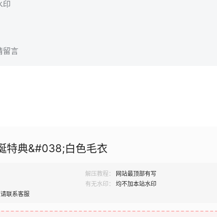
水印
请留言
诞特典&#038;白色毛衣
解压教程：
网站最顶部有写
有无水印：
均不加本站水印
题请联系客服