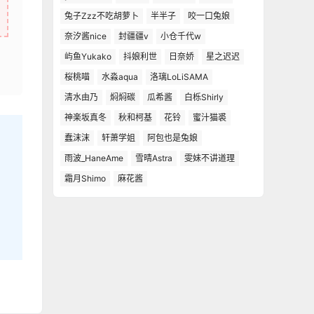
兔子Zzz不吃胡萝卜
半半子
咬一口兔娘
奈汐酱nice
封疆疆v
小仓千代w
屿鱼Yukako
抖娘利世
日奈娇
星之迟迟
桜桃喵
水淼aqua
洛璃LoLiSAMA
清水由乃
焖焖碳
瓜希酱
白栎Shirly
神楽坂真冬
秋和柯基
花铃
蜜汁猫裘
蠢沫沫
轩萧学姐
阿包也是兔娘
雨波_HaneAme
雪晴Astra
雯妹不讲道理
霜月Shimo
麻花酱