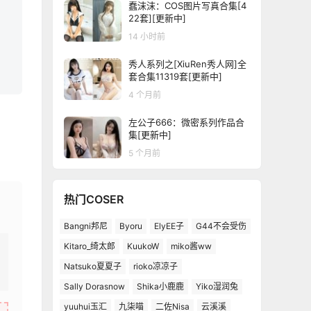
蠢沫沫：COS图片写真合集[4
22套][更新中]
14 小时前
秀人系列之[XiuRen秀人网]全
套合集11319套[更新中]
4 个月前
左公子666：微密系列作品合
集[更新中]
5 个月前
热门COSER
Bangni邦尼
Byoru
ElyEE子
G44不会受伤
Kitaro_绮太郎
KuukoW
miko酱ww
Natsuko夏夏子
rioko凉凉子
Sally Dorasnow
Shika小鹿鹿
Yiko湿润兔
yuuhui玉汇
九柒喵
二佐Nisa
云溪溪