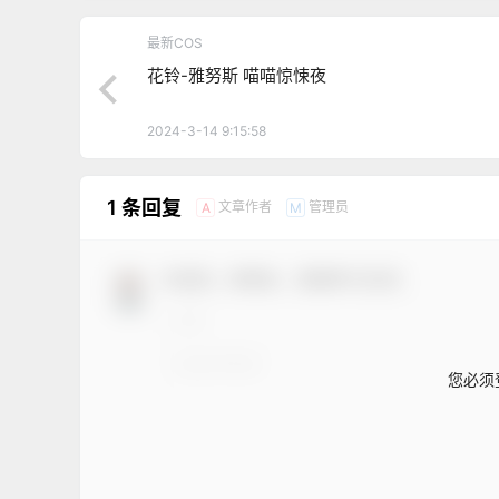
最新COS
花铃-雅努斯 喵喵惊悚夜
2024-3-14 9:15:58
1 条回复
文章作者
管理员
A
M
欢迎您，新朋友，感谢参与互动！
您必须