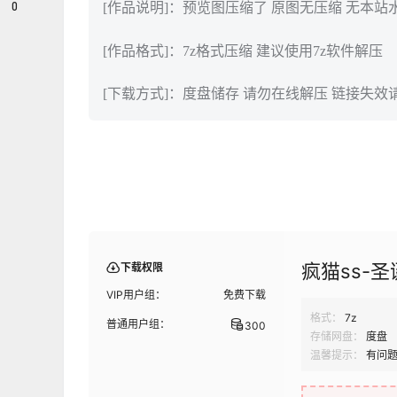
0
[作品说明]：预览图压缩了 原图无压缩 无本站
[作品格式]：7z格式压缩 建议使用7z软件解压
[下载方式]：度盘储存 请勿在线解压 链接失效
疯猫ss-圣
下载权限
VIP用户组：
免费下载
格式：
7z
普通用户组：
300
存储网盘：
度盘
温馨提示：
有问