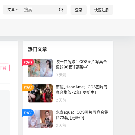
文章
登录
快速注册
热门文章
咬一口兔娘：COS图片写真合
TOP1
集[296套][更新中]
下载
3 天前
雨波_HaneAme：COS图片写
TOP2
真合集[572套][更新中]
2 天前
水淼aqua：COS图片写真合集
TOP3
[273套][更新中]
2 天前