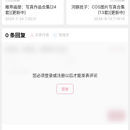
COS图集
COS图集
稚乖画册：写真作品合集[24
河豚抚子：COS图片写真合集
套][更新中]
[13套][更新中]
2024-7-24 7:32:21
2024-8-13 7:16:14
0 条回复
文章作者
管理员
A
M
欢迎您，新朋友，感谢参与互动！
确认修改
您必须登录或注册以后才能发表评论
登录
提交