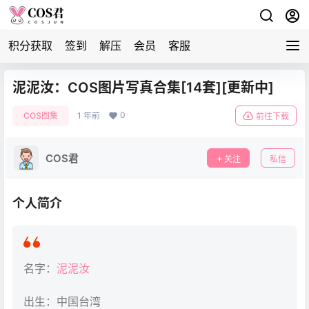
积分获取
签到
解压
会员
客服
泥泥汝：COS图片写真合集[14套][更新中]
0
COS图集
1 年前
前往下载
COS君
关注
私信
个人简介
名字：
泥泥汝
出生：中国台湾