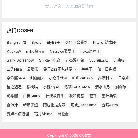
暂无讨论，说说你的看法吧
热门COSER
Bangni邦尼
Byoru
ElyEE子
G44不会受伤
Kitaro_绮太郎
KuukoW
miko酱ww
Natsuko夏夏子
rioko凉凉子
Sally Dorasnow
Shika小鹿鹿
Yiko湿润兔
yuuhui玉汇
九柒喵
二佐Nisa
云溪溪
兔子Zzz不吃胡萝卜
半半子
咬一口兔娘
奈汐酱nice
封疆疆v
小仓千代w
屿鱼Yukako
抖娘利世
日奈娇
星之迟迟
桜桃喵
水淼aqua
洛璃LoLiSAMA
清水由乃
焖焖碳
瓜希酱
白栎Shirly
神楽坂真冬
秋和柯基
花铃
蜜汁猫裘
蠢沫沫
轩萧学姐
阿包也是兔娘
雨波_HaneAme
雪晴Astra
雯妹不讲道理
霜月Shimo
麻花酱
Copyright © 2026
COS君