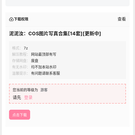
查看
下载权限
泥泥汝：COS图片写真合集[14套][更新中]
格式：
7z
解压教程：
网站最顶部有写
存储网盘：
度盘
有无水印：
均不加本站水印
温馨提示：
有问题请联系客服
您当前的等级为
游客
请先
登录
点击下载