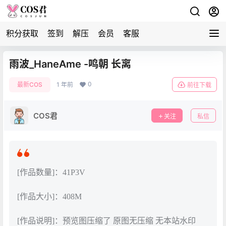
积分获取
签到
解压
会员
客服
雨波_HaneAme -鸣朝 长离
0
最新COS
1 年前
前往下载
COS君
关注
私信
[作品数量]：41P3V
[作品大小]：408M
[作品说明]：预览图压缩了 原图无压缩 无本站水印