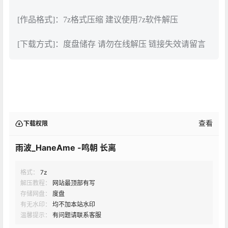
[作品格式]：7z格式压缩 建议使用7z软件解压
[下载方式]：度盘储存 请勿在线解压 链接失效请留言
查看
下载权限
雨波_HaneAme -鸣朝 长离
格式：
7z
解压教程：
网站最顶部有写
存储网盘：
度盘
有无水印：
均不加本站水印
温馨提示：
有问题请联系客服