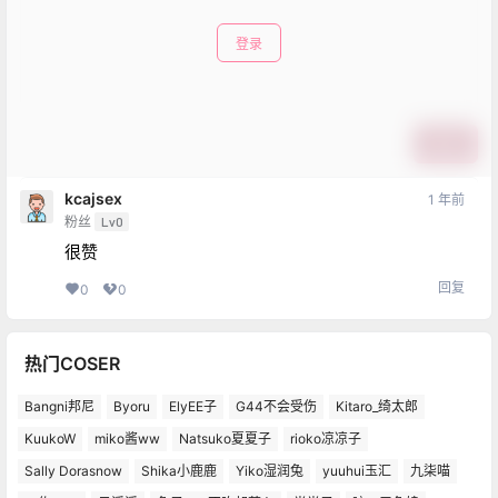
登录
提交
kcajsex
1 年前
粉丝
Lv0
很赞
回复
0
0
热门COSER
Bangni邦尼
Byoru
ElyEE子
G44不会受伤
Kitaro_绮太郎
KuukoW
miko酱ww
Natsuko夏夏子
rioko凉凉子
Sally Dorasnow
Shika小鹿鹿
Yiko湿润兔
yuuhui玉汇
九柒喵