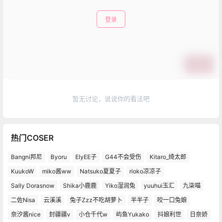
登录
提交
暂无讨论，说说你的看法吧
热门COSER
Bangni邦尼
Byoru
ElyEE子
G44不会受伤
Kitaro_绮太郎
KuukoW
miko酱ww
Natsuko夏夏子
rioko凉凉子
Sally Dorasnow
Shika小鹿鹿
Yiko湿润兔
yuuhui玉汇
九柒喵
二佐Nisa
云溪溪
兔子Zzz不吃胡萝卜
半半子
咬一口兔娘
奈汐酱nice
封疆疆v
小仓千代w
屿鱼Yukako
抖娘利世
日奈娇