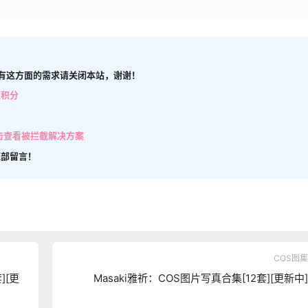
有这方面的需求请关闭本站，谢谢！
取积分
击查看被拦截解决方案
底部留言！
COS图集
][更
Masaki雅祈：COS图片写真合集[12套][更新中]