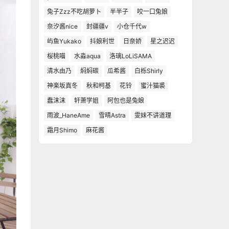
兔子Zzz不吃胡萝卜
半半子
咬一口兔娘
奈汐酱nice
封疆疆v
小仓千代w
屿鱼Yukako
抖娘利世
日奈娇
星之迟迟
桜桃喵
水淼aqua
洛璃LoLiSAMA
清水由乃
焖焖碳
瓜希酱
白栎Shirly
神楽坂真冬
秋和柯基
花铃
蜜汁猫裘
蠢沫沫
轩萧学姐
阿包也是兔娘
雨波_HaneAme
雪晴Astra
雯妹不讲道理
霜月Shimo
麻花酱