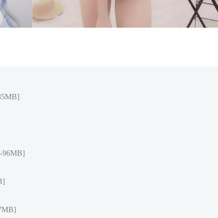
85MB]
96MB]
B]
7MB]