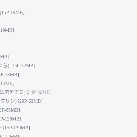
5P-19MB]
19MB]
MB]
ら) [15P-32MB]
P-58MB]
13MB]
恋をする) [34P-86MB]
リン) [29P-63MB]
P-65MB]
-126MB]
15P-139MB]
114MB]