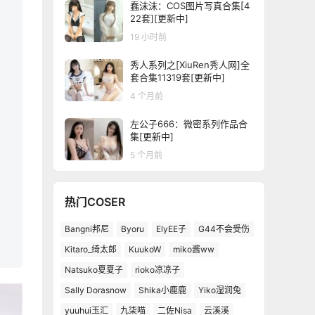
蠢沫沫：COS图片写真合集[4
22套][更新中]
19 小时前
秀人系列之[XiuRen秀人网]全
套合集11319套[更新中]
4 个月前
左公子666：微密系列作品合
集[更新中]
5 个月前
热门COSER
Bangni邦尼
Byoru
ElyEE子
G44不会受伤
Kitaro_绮太郎
KuukoW
miko酱ww
Natsuko夏夏子
rioko凉凉子
Sally Dorasnow
Shika小鹿鹿
Yiko湿润兔
yuuhui玉汇
九柒喵
二佐Nisa
云溪溪