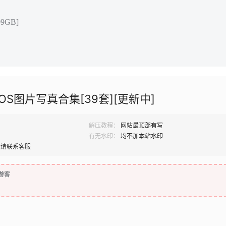
9GB]
COS图片写真合集[39套][更新中]
解压教程：
网站最顶部有写
有无水印：
均不加本站水印
题请联系客服
游客