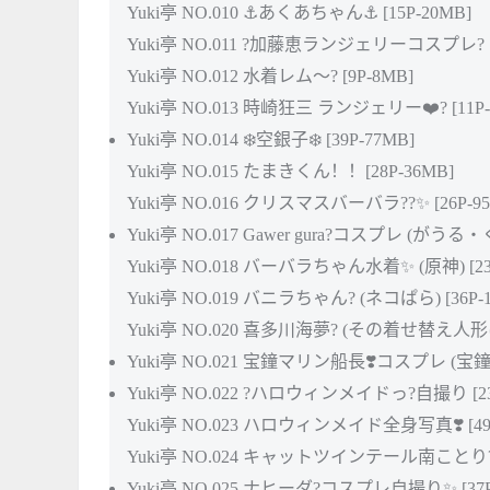
Yuki亭 NO.010 ⚓️あくあちゃん⚓️ [15P-20MB]
Yuki亭 NO.011 ?加藤恵ランジェリーコスプレ? [1
Yuki亭 NO.012 水着レム～? [9P-8MB]
Yuki亭 NO.013 時崎狂三 ランジェリー❤️? [11P-
Yuki亭 NO.014 ❄️空銀子❄️ [39P-77MB]
Yuki亭 NO.015 たまきくん！！[28P-36MB]
Yuki亭 NO.016 クリスマスバーバラ??✨ [26P-95
Yuki亭 NO.017 Gawer gura?コスプレ (がうる・ぐ
Yuki亭 NO.018 バーバラちゃん水着✨ (原神) [23
Yuki亭 NO.019 バニラちゃん? (ネコぱら) [36P-1
Yuki亭 NO.020 喜多川海夢? (その着せ替え人形は
Yuki亭 NO.021 宝鐘マリン船長❣️コスプレ (宝鐘マ
Yuki亭 NO.022 ?ハロウィンメイドっ?自撮り [23
Yuki亭 NO.023 ハロウィンメイド全身写真❣️ [49P
Yuki亭 NO.024 キャットツインテール南ことり? [
Yuki亭 NO.025 ナヒーダ?コスプレ自撮り✨ [37P-