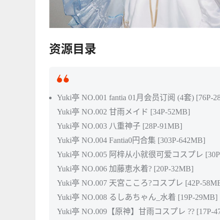
资源目录
Yuki亭 NO.001 fantia 01月会员订阅 (4套) [76P-2
Yuki亭 NO.002 甘雨メイド [34P-52MB]
Yuki亭 NO.003 八重神子 [28P-91MB]
Yuki亭 NO.004 Fantia0円合集 [303P-642MB]
Yuki亭 NO.005 阿梓从小就很可爱コスプレ [30P-
Yuki亭 NO.006 加藤恵水着? [20P-32MB]
Yuki亭 NO.007 天宮こころ?コスプレ [42P-58M
Yuki亭 NO.008 るしあちゃん_水着 [19P-29MB]
Yuki亭 NO.009【原神】甘雨コスプレ ?? [17P-4