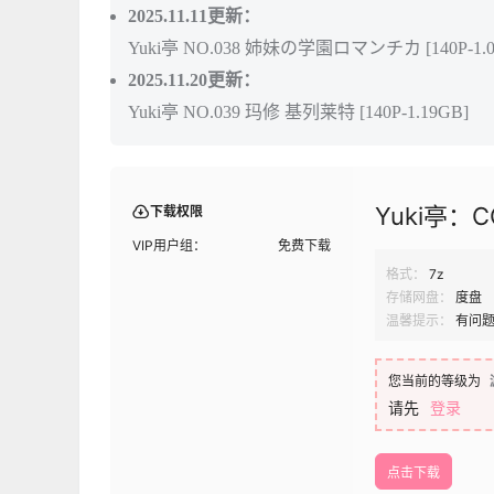
2025.11.11更新：
Yuki亭 NO.038 姉妹の学園ロマンチカ [140P-1.0
2025.11.20更新：
Yuki亭 NO.039 玛修 基列莱特 [140P-1.19GB]
Yuki亭：
下载权限
VIP用户组：
免费下载
格式：
7z
存储网盘：
度盘
温馨提示：
有问
您当前的等级为
请先
登录
点击下载