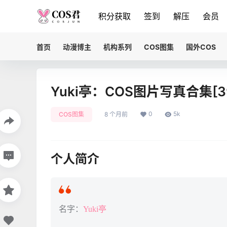
积分获取
签到
解压
会员
首页
动漫博主
机构系列
COS图集
国外COS
Yuki亭：COS图片写真合集[3
0
5k
COS图集
8 个月前
个人简介
名字：
Yuki亭