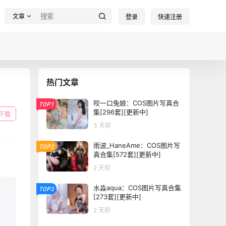
文章
登录
快速注册
热门文章
咬一口兔娘：COS图片写真合
TOP1
集[296套][更新中]
下载
3 天前
雨波_HaneAme：COS图片写
TOP2
真合集[572套][更新中]
2 天前
水淼aqua：COS图片写真合集
TOP3
[273套][更新中]
2 天前