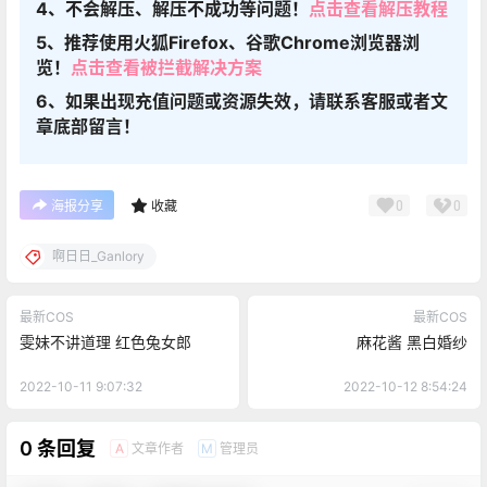
4、不会解压、解压不成功等问题！
点击查看解压教程
5、推荐使用火狐Firefox、谷歌Chrome浏览器浏
览！
点击查看被拦截解决方案
6、如果出现充值问题或资源失效，请联系客服或者文
章底部留言！
0
0
海报分享
收藏
啊日日_Ganlory
最新COS
最新COS
雯妹不讲道理 红色兔女郎
麻花酱 黑白婚纱
2022-10-11 9:07:32
2022-10-12 8:54:24
0 条回复
文章作者
管理员
A
M