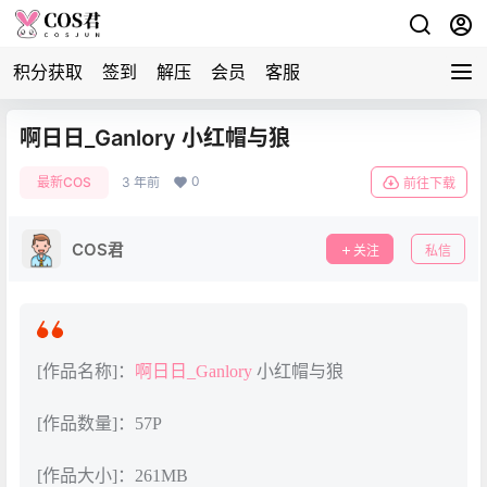
积分获取
签到
解压
会员
客服
啊日日_Ganlory 小红帽与狼
0
最新COS
3 年前
前往下载
COS君
关注
私信
[作品名称]：
啊日日_Ganlory
小红帽与狼
[作品数量]：57P
[作品大小]：261MB