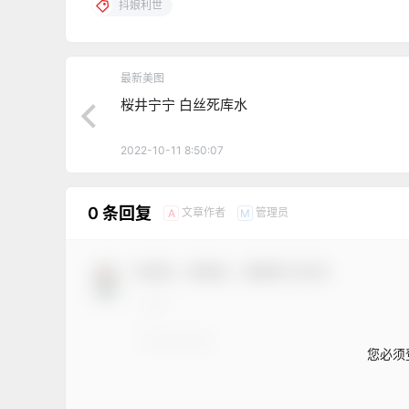
抖娘利世
最新美图
桜井宁宁 白丝死库水
2022-10-11 8:50:07
0 条回复
文章作者
管理员
A
M
欢迎您，新朋友，感谢参与互动！
您必须