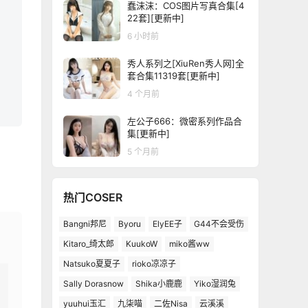
蠢沫沫：COS图片写真合集[4
22套][更新中]
6 小时前
秀人系列之[XiuRen秀人网]全
套合集11319套[更新中]
4 个月前
左公子666：微密系列作品合
集[更新中]
5 个月前
热门COSER
Bangni邦尼
Byoru
ElyEE子
G44不会受伤
Kitaro_绮太郎
KuukoW
miko酱ww
Natsuko夏夏子
rioko凉凉子
Sally Dorasnow
Shika小鹿鹿
Yiko湿润兔
yuuhui玉汇
九柒喵
二佐Nisa
云溪溪