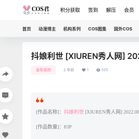
积分获取
签到
解压
会员
首页
动漫博主
机构系列
COS图集
国外COS
抖娘利世 [XIUREN秀人网] 2022
1
525
最新美图
3 年前
[作品名称]：
抖娘利世
[XIUREN秀人网] 2022.08.
[作品数量]：83P