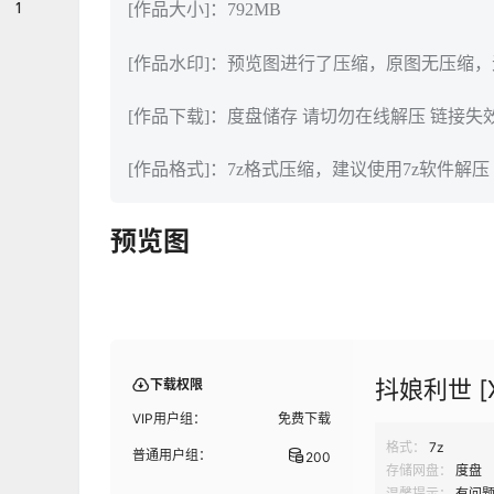
1
[作品大小]：792MB
[作品水印]：预览图进行了压缩，原图无压缩
[作品下载]：度盘储存 请切勿在线解压 链接失
[作品格式]：7z格式压缩，建议使用7z软件解压
预览图
抖娘利世 [X
下载权限
VIP用户组：
免费下载
格式：
7z
普通用户组：
200
存储网盘：
度盘
温馨提示：
有问