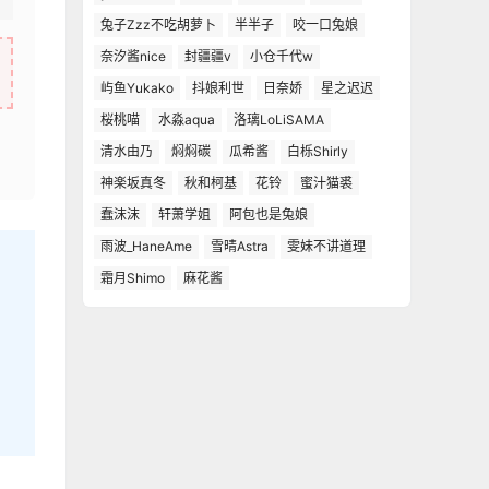
兔子Zzz不吃胡萝卜
半半子
咬一口兔娘
奈汐酱nice
封疆疆v
小仓千代w
屿鱼Yukako
抖娘利世
日奈娇
星之迟迟
桜桃喵
水淼aqua
洛璃LoLiSAMA
清水由乃
焖焖碳
瓜希酱
白栎Shirly
神楽坂真冬
秋和柯基
花铃
蜜汁猫裘
蠢沫沫
轩萧学姐
阿包也是兔娘
雨波_HaneAme
雪晴Astra
雯妹不讲道理
霜月Shimo
麻花酱