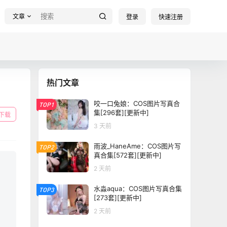
文章
登录
快速注册
热门文章
咬一口兔娘：COS图片写真合
TOP1
集[296套][更新中]
下载
3 天前
雨波_HaneAme：COS图片写
TOP2
真合集[572套][更新中]
2 天前
水淼aqua：COS图片写真合集
TOP3
[273套][更新中]
2 天前