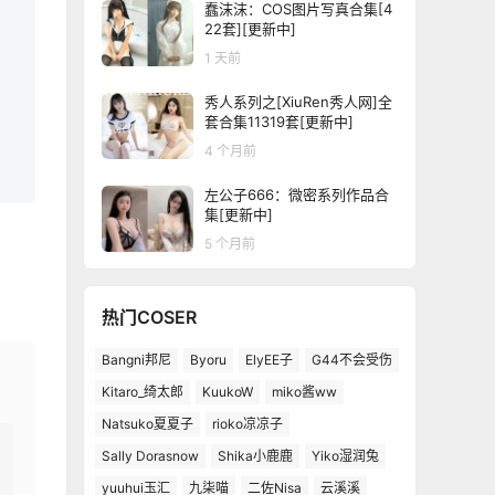
蠢沫沫：COS图片写真合集[4
22套][更新中]
1 天前
秀人系列之[XiuRen秀人网]全
套合集11319套[更新中]
4 个月前
左公子666：微密系列作品合
集[更新中]
5 个月前
热门COSER
Bangni邦尼
Byoru
ElyEE子
G44不会受伤
Kitaro_绮太郎
KuukoW
miko酱ww
Natsuko夏夏子
rioko凉凉子
Sally Dorasnow
Shika小鹿鹿
Yiko湿润兔
yuuhui玉汇
九柒喵
二佐Nisa
云溪溪