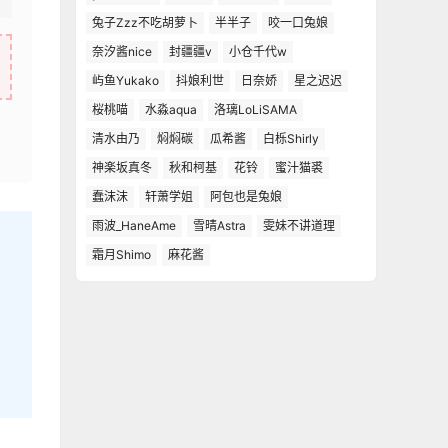
兔子Zzz不吃胡萝卜
半半子
咬一口兔娘
奈汐酱nice
封疆疆v
小仓千代w
屿鱼Yukako
抖娘利世
日奈娇
星之迟迟
桜桃喵
水淼aqua
洛璃LoLiSAMA
清水由乃
焖焖碳
瓜希酱
白栎Shirly
神楽坂真冬
秋和柯基
花铃
蜜汁猫裘
蠢沫沫
轩萧学姐
阿包也是兔娘
雨波_HaneAme
雪晴Astra
雯妹不讲道理
霜月Shimo
麻花酱