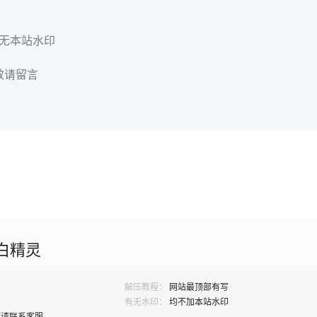
，无本站水印
效请留言
 白精灵
解压教程：
网站最顶部有写
有无水印：
均不加本站水印
题请联系客服