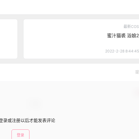
最新COS
蜜汁猫裘 浴娘2
2022-2-28 8:44:45
提
确
登录或注册以后才能发表评论
登录