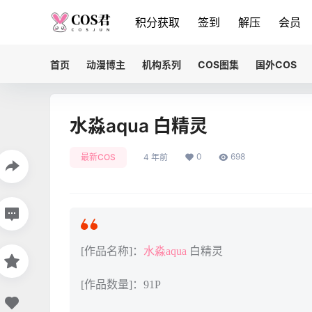
积分获取
签到
解压
会员
首页
动漫博主
机构系列
COS图集
国外COS
水淼aqua 白精灵
0
698
最新COS
4 年前
[作品名称]：
水淼aqua
白精灵
[作品数量]：91P