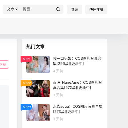
文章
登录
快速注册
热门文章
咬一口兔娘：COS图片写真合
TOP1
集[296套][更新中]
下载
4 天前
雨波_HaneAme：COS图片写
TOP2
真合集[572套][更新中]
3 天前
水淼aqua：COS图片写真合集
TOP3
[273套][更新中]
3 天前