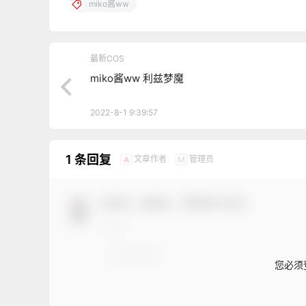
miko酱ww
最新COS
miko酱ww 利兹梦魔
2022-8-1 9:39:57
1 条回复
文章作者
管理员
A
M
欢迎您，新朋友，感谢参与互动！
您必须