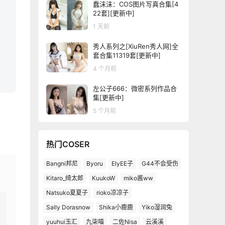
蠢沫沫：COS图片写真合集[4
22套][更新中]
1 天前
秀人系列之[XiuRen秀人网]全
套合集11319套[更新中]
4 个月前
左公子666：微密系列作品合
集[更新中]
5 个月前
热门COSER
Bangni邦尼
Byoru
ElyEE子
G44不会受伤
Kitaro_绮太郎
KuukoW
miko酱ww
Natsuko夏夏子
rioko凉凉子
Sally Dorasnow
Shika小鹿鹿
Yiko湿润兔
yuuhui玉汇
九柒喵
二佐Nisa
云溪溪