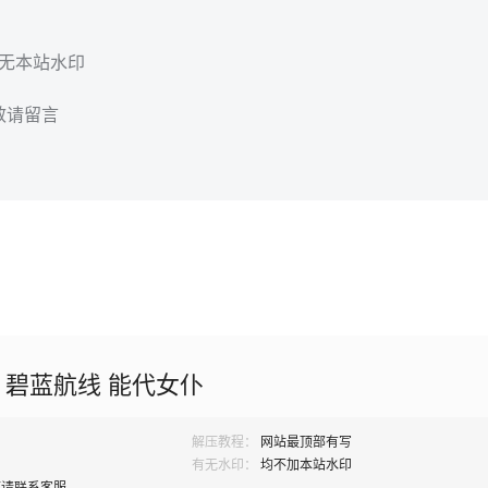
，无本站水印
效请留言
w 碧蓝航线 能代女仆
解压教程：
网站最顶部有写
有无水印：
均不加本站水印
题请联系客服