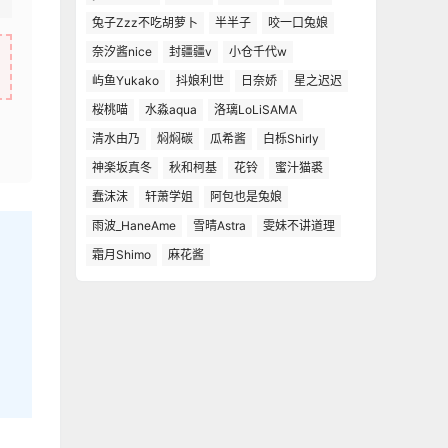
兔子Zzz不吃胡萝卜
半半子
咬一口兔娘
奈汐酱nice
封疆疆v
小仓千代w
屿鱼Yukako
抖娘利世
日奈娇
星之迟迟
桜桃喵
水淼aqua
洛璃LoLiSAMA
清水由乃
焖焖碳
瓜希酱
白栎Shirly
神楽坂真冬
秋和柯基
花铃
蜜汁猫裘
蠢沫沫
轩萧学姐
阿包也是兔娘
雨波_HaneAme
雪晴Astra
雯妹不讲道理
霜月Shimo
麻花酱