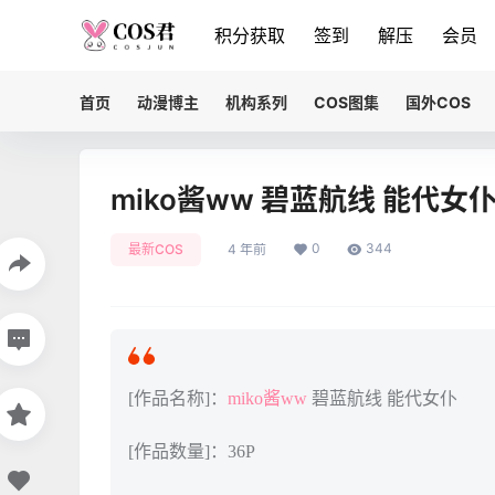
积分获取
签到
解压
会员
首页
动漫博主
机构系列
COS图集
国外COS
miko酱ww 碧蓝航线 能代女
0
344
最新COS
4 年前
[作品名称]：
miko酱ww
碧蓝航线 能代女仆
[作品数量]：36P