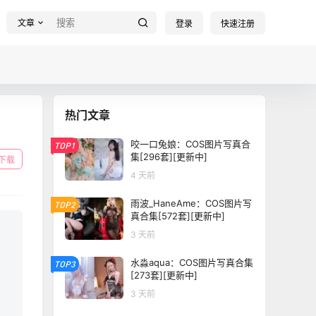
文章
登录
快速注册
热门文章
咬一口兔娘：COS图片写真合
TOP1
集[296套][更新中]
下载
4 天前
雨波_HaneAme：COS图片写
TOP2
真合集[572套][更新中]
3 天前
水淼aqua：COS图片写真合集
TOP3
[273套][更新中]
3 天前