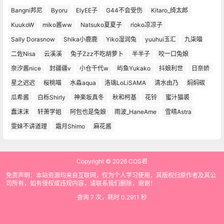
Bangni邦尼
Byoru
ElyEE子
G44不会受伤
Kitaro_绮太郎
KuukoW
miko酱ww
Natsuko夏夏子
rioko凉凉子
Sally Dorasnow
Shika小鹿鹿
Yiko湿润兔
yuuhui玉汇
九柒喵
二佐Nisa
云溪溪
兔子Zzz不吃胡萝卜
半半子
咬一口兔娘
奈汐酱nice
封疆疆v
小仓千代w
屿鱼Yukako
抖娘利世
日奈娇
星之迟迟
桜桃喵
水淼aqua
洛璃LoLiSAMA
清水由乃
焖焖碳
瓜希酱
白栎Shirly
神楽坂真冬
秋和柯基
花铃
蜜汁猫裘
蠢沫沫
轩萧学姐
阿包也是兔娘
雨波_HaneAme
雪晴Astra
雯妹不讲道理
霜月Shimo
麻花酱
Copyright © 2026
COS君
免责声明：本站资源均来自互联网，仅为个人学习使用，其版权归原作者及其公
司所有，如有侵权或违规内容，请联系我们删除，谢谢！
查询 7 次，耗时 0.2911 秒