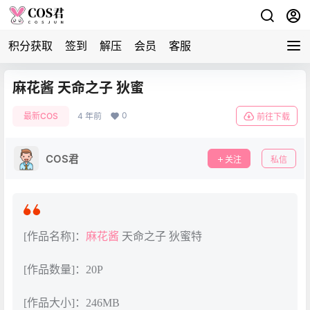
积分获取
签到
解压
会员
客服
麻花酱 天命之子 狄蜜
0
最新COS
4 年前
前往下载
COS君
关注
私信
[作品名称]：
麻花酱
天命之子 狄蜜特
[作品数量]：20P
[作品大小]：246MB