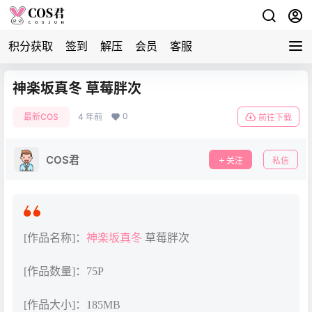
积分获取
签到
解压
会员
客服
神楽坂真冬 草莓胖次
0
最新COS
4 年前
前往下载
COS君
关注
私信
[作品名称]：
神楽坂真冬
草莓胖次
[作品数量]：75P
[作品大小]：185MB