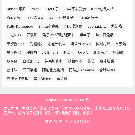
Bangni邦尼
Byoru
ElyEE子
G44不会受伤
Kitaro_绮太郎
KuukoW
miko酱ww
Natsuko夏夏子
rioko凉凉子
Sally Dorasnow
Shika小鹿鹿
Yiko湿润兔
yuuhui玉汇
九柒喵
二佐Nisa
云溪溪
兔子Zzz不吃胡萝卜
半半子
咬一口兔娘
奈汐酱nice
封疆疆v
小仓千代w
屿鱼Yukako
抖娘利世
日奈娇
星之迟迟
桜桃喵
水淼aqua
洛璃LoLiSAMA
清水由乃
焖焖碳
瓜希酱
白栎Shirly
神楽坂真冬
秋和柯基
花铃
蜜汁猫裘
蠢沫沫
轩萧学姐
阿包也是兔娘
雨波_HaneAme
雪晴Astra
雯妹不讲道理
霜月Shimo
麻花酱
Copyright © 2026
COS君
免责声明：本站资源均来自互联网，仅为个人学习使用，其版权归原作者及其公
司所有，如有侵权或违规内容，请联系我们删除，谢谢！
查询 24 次，耗时 0.6379 秒