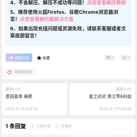
4、不会解压、解压不成功等问题！
点击查看解压教程
5、推荐使用火狐Firefox、谷歌Chrome浏览器浏
览！
点击查看被拦截解决方案
6、如果出现充值问题或资源失效，请联系客服或者文
章底部留言！
0
0
海报分享
收藏
神楽坂真冬
最新COS
最新COS
恩田直幸 柴郡
星之迟迟 黑江雫&利兹
2022-6-12 9:52:26
2022-6-15 9:38:58
1 条回复
文章作者
管理员
A
M