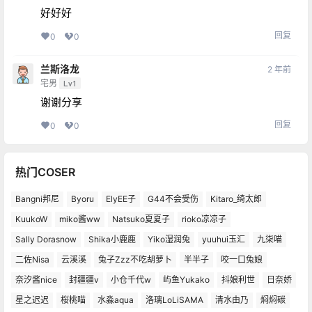
好好好
回复
0
0
兰斯洛龙
2 年前
宅男
Lv1
谢谢分享
回复
0
0
热门COSER
Bangni邦尼
Byoru
ElyEE子
G44不会受伤
Kitaro_绮太郎
KuukoW
miko酱ww
Natsuko夏夏子
rioko凉凉子
Sally Dorasnow
Shika小鹿鹿
Yiko湿润兔
yuuhui玉汇
九柒喵
二佐Nisa
云溪溪
兔子Zzz不吃胡萝卜
半半子
咬一口兔娘
奈汐酱nice
封疆疆v
小仓千代w
屿鱼Yukako
抖娘利世
日奈娇
星之迟迟
桜桃喵
水淼aqua
洛璃LoLiSAMA
清水由乃
焖焖碳