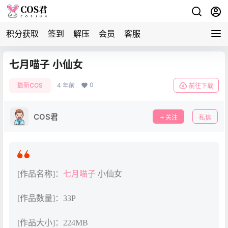
积分获取
签到
解压
会员
客服
七月喵子 小仙女
0
最新COS
4 年前
前往下载
COS君
关注
私信
[作品名称]：
七月喵子
小仙女
[作品数量]：33P
[作品大小]：224MB