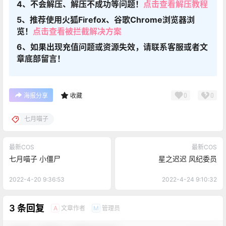
4、不会解压、解压不成功等问题！
点击查看解压教程
5、推荐使用火狐Firefox、谷歌Chrome浏览器浏
览！
点击查看被拦截解决方案
6、如果出现充值问题或资源失效，请联系客服或者文
章底部留言！
0
0
海报分享
收藏
七月喵子
最新COS
最新COS
七月喵子 小僵尸
星之迟迟 风纪委员
2022-4-20 9:36:53
2022-4-24 9:10:32
3 条回复
文章作者
管理员
A
M