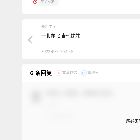
星之迟迟
最新美图
一北亦北 吉他妹妹
2022-9-7 9:04:59
6 条回复
文章作者
管理员
A
M
欢迎您，新朋友，感谢参与互动！
您必须