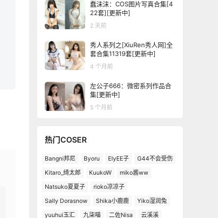
蠢沫沫：COS图片写真合集[4
22套][更新中]
2 天前
秀人系列之[XiuRen秀人网]全
套合集11319套[更新中]
4 个月前
左公子666：微密系列作品合
集[更新中]
5 个月前
热门COSER
Bangni邦尼
Byoru
ElyEE子
G44不会受伤
Kitaro_绮太郎
KuukoW
miko酱ww
Natsuko夏夏子
rioko凉凉子
Sally Dorasnow
Shika小鹿鹿
Yiko湿润兔
yuuhui玉汇
九柒喵
二佐Nisa
云溪溪