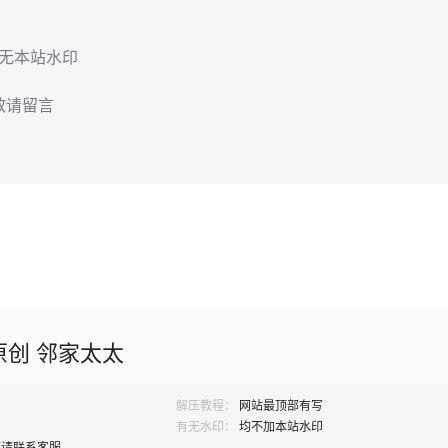
，无本站水印
效请留言
原创 邻家太太
解压教程：
网站最顶部有写
有无水印：
均不加本站水印
题请联系客服