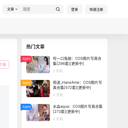
文章
登录
快速注册
热门文章
咬一口兔娘：COS图片写真合
TOP1
集[296套][更新中]
下载
5 天前
雨波_HaneAme：COS图片写
TOP2
真合集[572套][更新中]
4 天前
水淼aqua：COS图片写真合集
TOP3
[273套][更新中]
4 天前