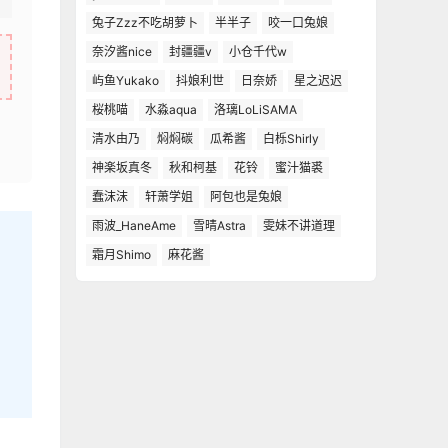
兔子Zzz不吃胡萝卜
半半子
咬一口兔娘
奈汐酱nice
封疆疆v
小仓千代w
屿鱼Yukako
抖娘利世
日奈娇
星之迟迟
桜桃喵
水淼aqua
洛璃LoLiSAMA
清水由乃
焖焖碳
瓜希酱
白栎Shirly
神楽坂真冬
秋和柯基
花铃
蜜汁猫裘
蠢沫沫
轩萧学姐
阿包也是兔娘
雨波_HaneAme
雪晴Astra
雯妹不讲道理
霜月Shimo
麻花酱