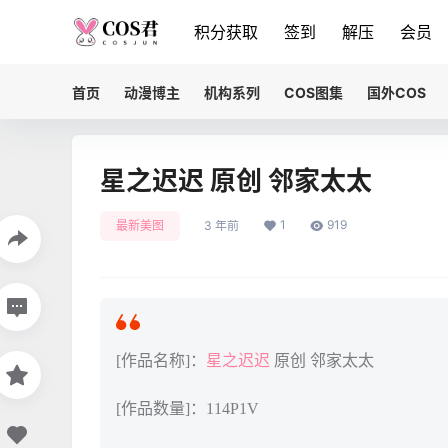
积分获取
签到
解压
会员
首页
动漫博主
机构系列
COS图集
国外COS
星之迟迟 原创 邻家太太
1
919
最新美图
3 年前
[作品名称]：
星之迟迟
原创 邻家太太
[作品数量]：114P1V