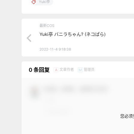
Yuki亭
最新COS
Yuki亭 バニラちゃん? (ネコぱら)
2022-11-4 9:18:38
0 条回复
文章作者
管理员
A
M
欢迎您，新朋友，感谢参与互动！
您必须