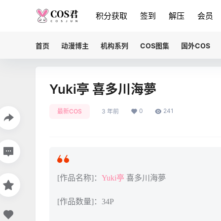
积分获取
签到
解压
会员
首页
动漫博主
机构系列
COS图集
国外COS
Yuki亭 喜多川海夢
0
241
最新COS
3 年前
[作品名称]：
Yuki亭
喜多川海夢
[作品数量]：34P