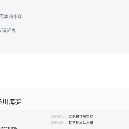
，无本站水印
效请留言
喜多川海夢
解压教程：
网站最顶部有写
有无水印：
均不加本站水印
题请联系客服