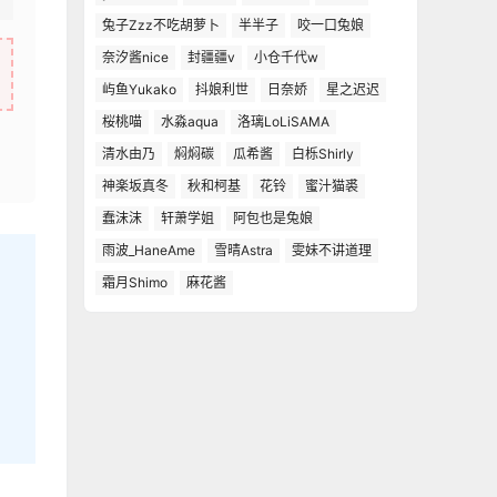
兔子Zzz不吃胡萝卜
半半子
咬一口兔娘
奈汐酱nice
封疆疆v
小仓千代w
屿鱼Yukako
抖娘利世
日奈娇
星之迟迟
桜桃喵
水淼aqua
洛璃LoLiSAMA
清水由乃
焖焖碳
瓜希酱
白栎Shirly
神楽坂真冬
秋和柯基
花铃
蜜汁猫裘
蠢沫沫
轩萧学姐
阿包也是兔娘
雨波_HaneAme
雪晴Astra
雯妹不讲道理
霜月Shimo
麻花酱