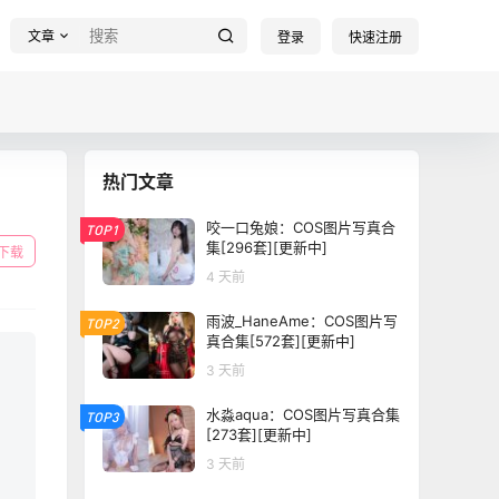
文章
登录
快速注册
热门文章
咬一口兔娘：COS图片写真合
TOP1
集[296套][更新中]
下载
4 天前
雨波_HaneAme：COS图片写
TOP2
真合集[572套][更新中]
3 天前
水淼aqua：COS图片写真合集
TOP3
[273套][更新中]
3 天前