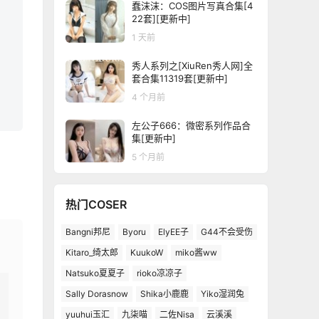
蠢沫沫：COS图片写真合集[4
22套][更新中]
1 天前
秀人系列之[XiuRen秀人网]全
套合集11319套[更新中]
4 个月前
左公子666：微密系列作品合
集[更新中]
5 个月前
热门COSER
Bangni邦尼
Byoru
ElyEE子
G44不会受伤
Kitaro_绮太郎
KuukoW
miko酱ww
Natsuko夏夏子
rioko凉凉子
Sally Dorasnow
Shika小鹿鹿
Yiko湿润兔
yuuhui玉汇
九柒喵
二佐Nisa
云溪溪