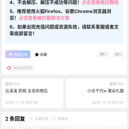
4、不会解压、解压不成功等问题！
点击查看解压教程
5、推荐使用火狐Firefox、谷歌Chrome浏览器浏
览！
点击查看被拦截解决方案
6、如果出现充值问题或资源失效，请联系客服或者文
章底部留言！
0
0
海报分享
收藏
Money冷冷
最新COS
最新COS
云溪溪 奶桃 女巫和艳后
小仓千代w 黛朵礼服
2022-11-14 9:37:38
2022-11-15 9:01:01
2 条回复
文章作者
管理员
A
M