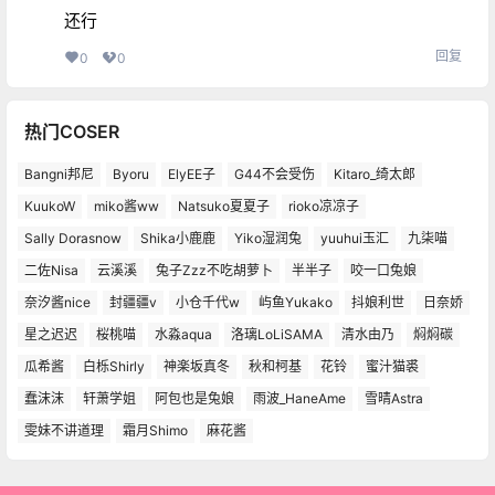
还行
回复
0
0
热门COSER
Bangni邦尼
Byoru
ElyEE子
G44不会受伤
Kitaro_绮太郎
KuukoW
miko酱ww
Natsuko夏夏子
rioko凉凉子
Sally Dorasnow
Shika小鹿鹿
Yiko湿润兔
yuuhui玉汇
九柒喵
二佐Nisa
云溪溪
兔子Zzz不吃胡萝卜
半半子
咬一口兔娘
奈汐酱nice
封疆疆v
小仓千代w
屿鱼Yukako
抖娘利世
日奈娇
星之迟迟
桜桃喵
水淼aqua
洛璃LoLiSAMA
清水由乃
焖焖碳
瓜希酱
白栎Shirly
神楽坂真冬
秋和柯基
花铃
蜜汁猫裘
蠢沫沫
轩萧学姐
阿包也是兔娘
雨波_HaneAme
雪晴Astra
雯妹不讲道理
霜月Shimo
麻花酱