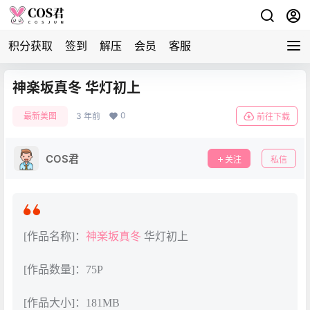
积分获取
签到
解压
会员
客服
神楽坂真冬 华灯初上
0
最新美图
3 年前
前往下载
COS君
关注
私信
[作品名称]：
神楽坂真冬
华灯初上
[作品数量]：75P
[作品大小]：181MB