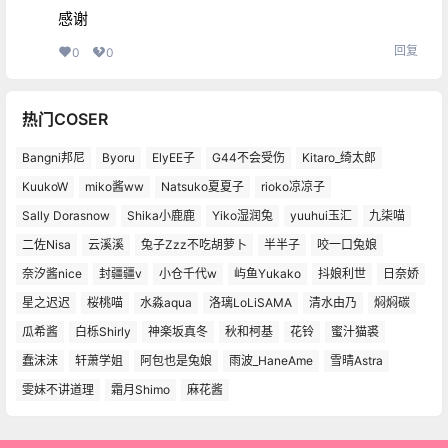
感谢
回复
0
0
热门COSER
Bangni邦尼
Byoru
ElyEE子
G44不会受伤
Kitaro_绮太郎
KuukoW
miko酱ww
Natsuko夏夏子
rioko凉凉子
Sally Dorasnow
Shika小鹿鹿
Yiko湿润兔
yuuhui玉汇
九柒喵
二佐Nisa
云溪溪
兔子Zzz不吃胡萝卜
半半子
咬一口兔娘
奈汐酱nice
封疆疆v
小仓千代w
屿鱼Yukako
抖娘利世
日奈娇
星之迟迟
桜桃喵
水淼aqua
洛璃LoLiSAMA
清水由乃
焖焖碳
瓜希酱
白栎Shirly
神楽坂真冬
秋和柯基
花铃
蜜汁猫裘
蠢沫沫
轩萧学姐
阿包也是兔娘
雨波_HaneAme
雪晴Astra
雯妹不讲道理
霜月Shimo
麻花酱