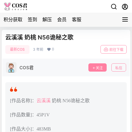
积分获取
签到
解压
会员
客服
云溪溪 奶桃 N56诡秘之歌
0
最新COS
3 年前
前往下载
COS君
关注
私信
[作品名称]：
云溪溪
奶桃 N56诡秘之歌
[作品数量]：45P1V
[作品大小]：483MB