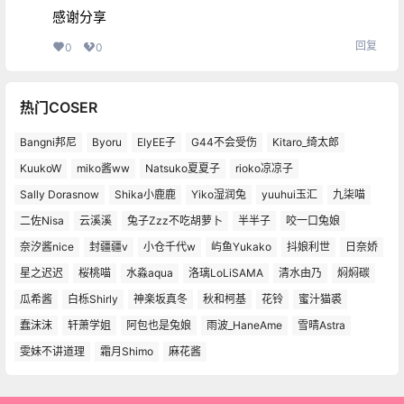
感谢分享
回复
0
0
热门COSER
Bangni邦尼
Byoru
ElyEE子
G44不会受伤
Kitaro_绮太郎
KuukoW
miko酱ww
Natsuko夏夏子
rioko凉凉子
Sally Dorasnow
Shika小鹿鹿
Yiko湿润兔
yuuhui玉汇
九柒喵
二佐Nisa
云溪溪
兔子Zzz不吃胡萝卜
半半子
咬一口兔娘
奈汐酱nice
封疆疆v
小仓千代w
屿鱼Yukako
抖娘利世
日奈娇
星之迟迟
桜桃喵
水淼aqua
洛璃LoLiSAMA
清水由乃
焖焖碳
瓜希酱
白栎Shirly
神楽坂真冬
秋和柯基
花铃
蜜汁猫裘
蠢沫沫
轩萧学姐
阿包也是兔娘
雨波_HaneAme
雪晴Astra
雯妹不讲道理
霜月Shimo
麻花酱