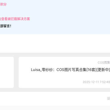
取积分
击查看被拦截解决方案
底部留言！
COS图集
Luisa_零纱纱：COS图片写真合集[16套][更新中]
2025-12-11 7:52:46
提