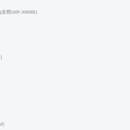
郎[40P-308MB]
]
M]