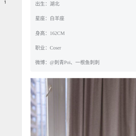
1
出生：湖北
星座：白羊座
身高：162CM
职业：Coser
微博：@刺青Poi、一根鱼刺刺