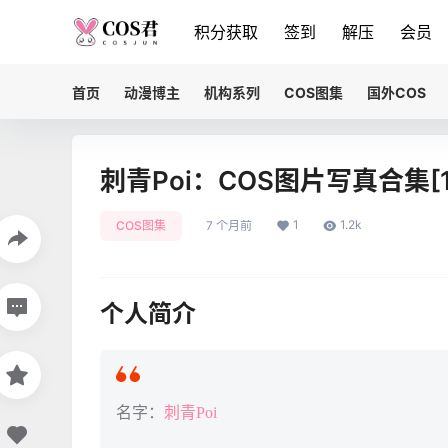
积分获取
签到
解压
会员
首页
动漫博主
机构系列
COS图集
国外COS
刺青Poi：COS图片写真合集[1
1
1.2k
COS图集
7 个月前
个人简介
名字：
刺青Poi