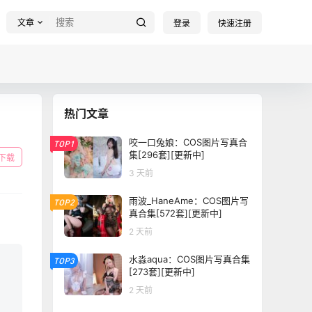
文章
登录
快速注册
热门文章
咬一口兔娘：COS图片写真合
TOP1
集[296套][更新中]
下载
3 天前
雨波_HaneAme：COS图片写
TOP2
真合集[572套][更新中]
2 天前
水淼aqua：COS图片写真合集
TOP3
[273套][更新中]
2 天前