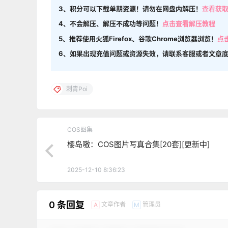
3、积分可以下载单期资源！请勿在网盘内解压！
查看获
4、不会解压、解压不成功等问题！
点击查看解压教程
5、推荐使用火狐Firefox、谷歌Chrome浏览器浏览！
点
6、如果出现充值问题或资源失效，请联系客服或者文章
刺青Poi
COS图集
樱岛嗷：COS图片写真合集[20套][更新中]
2025-12-10 8:36:23
0 条回复
文章作者
管理员
A
M