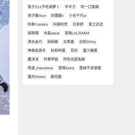
兔子Zzz不吃胡萝卜
半半子
咬一口兔娘
奈汐酱nice
封疆疆v
小仓千代w
屿鱼Yukako
抖娘利世
日奈娇
星之迟迟
桜桃喵
水淼aqua
洛璃LoLiSAMA
清水由乃
焖焖碳
瓜希酱
白栎Shirly
神楽坂真冬
秋和柯基
花铃
蜜汁猫裘
蠢沫沫
轩萧学姐
阿包也是兔娘
雨波_HaneAme
雪晴Astra
雯妹不讲道理
霜月Shimo
麻花酱