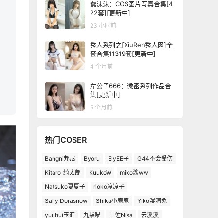
蠢沫沫：COS图片写真合集[4
22套][更新中]
23 小时前
秀人系列之[XiuRen秀人网]全
套合集11319套[更新中]
4 个月前
左公子666：微密系列作品合
集[更新中]
5 个月前
热门COSER
Bangni邦尼
Byoru
ElyEE子
G44不会受伤
Kitaro_绮太郎
KuukoW
miko酱ww
Natsuko夏夏子
rioko凉凉子
Sally Dorasnow
Shika小鹿鹿
Yiko湿润兔
yuuhui玉汇
九柒喵
二佐Nisa
云溪溪