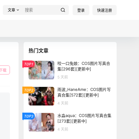
文章
登录
快速注册
热门文章
咬一口兔娘：COS图片写真合
TOP1
集[296套][更新中]
下载
5 天前
雨波_HaneAme：COS图片写
TOP2
真合集[572套][更新中]
4 天前
水淼aqua：COS图片写真合集
TOP3
[273套][更新中]
4 天前