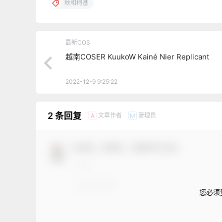
秋和柯基
最新COS
越南COSER KuukoW Kainé Nier Replicant
2022-12-9 9:25:22
2 条回复
文章作者
管理员
A
M
欢迎您，新朋友，感谢参与互动！
您必须