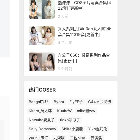
蠢沫沫：COS图片写真合集[4
22套][更新中]
2 天前
秀人系列之[XiuRen秀人网]全
套合集11319套[更新中]
4 个月前
左公子666：微密系列作品合
集[更新中]
5 个月前
热门COSER
Bangni邦尼
Byoru
ElyEE子
G44不会受伤
Kitaro_绮太郎
KuukoW
miko酱ww
Natsuko夏夏子
rioko凉凉子
Sally Dorasnow
Shika小鹿鹿
Yiko湿润兔
yuuhui玉汇
九柒喵
二佐Nisa
云溪溪