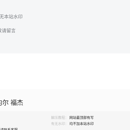
，无本站水印
效请留言
约尔 福杰
解压教程：
网站最顶部有写
有无水印：
均不加本站水印
题请联系客服