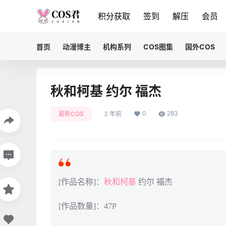
积分获取
签到
解压
会员
首页
动漫博主
机构系列
COS图集
国外COS
秋和柯基 约尔 福杰
0
283
最新COS
3 年前
[作品名称]：
秋和柯基
约尔 福杰
[作品数量]：47P