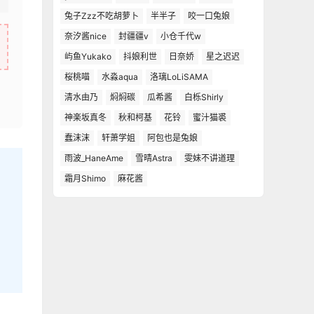
兔子Zzz不吃胡萝卜
半半子
咬一口兔娘
奈汐酱nice
封疆疆v
小仓千代w
屿鱼Yukako
抖娘利世
日奈娇
星之迟迟
桜桃喵
水淼aqua
洛璃LoLiSAMA
清水由乃
焖焖碳
瓜希酱
白栎Shirly
神楽坂真冬
秋和柯基
花铃
蜜汁猫裘
蠢沫沫
轩萧学姐
阿包也是兔娘
雨波_HaneAme
雪晴Astra
雯妹不讲道理
霜月Shimo
麻花酱