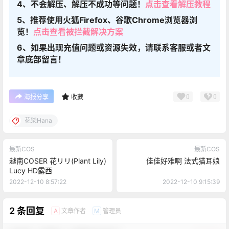
4、不会解压、解压不成功等问题！
点击查看解压教程
5、推荐使用火狐Firefox、谷歌Chrome浏览器浏
览！
点击查看被拦截解决方案
6、如果出现充值问题或资源失效，请联系客服或者文
章底部留言！
0
0
海报分享
收藏
花柒Hana
最新COS
最新COS
越南COSER 花リリ(Plant Lily)
佳佳好难啊 法式猫耳娘
Lucy HD露西
2022-12-10 8:57:22
2022-12-10 9:15:39
2 条回复
文章作者
管理员
A
M