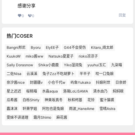
感谢分享
回复
0
0
热门COSER
Bangni邦尼
Byoru
ElyEE子
G44不会受伤
Kitaro_绮太郎
KuukoW
miko酱ww
Natsuko夏夏子
rioko凉凉子
Sally Dorasnow
Shika小鹿鹿
Yiko湿润兔
yuuhui玉汇
九柒喵
二佐Nisa
云溪溪
兔子Zzz不吃胡萝卜
半半子
咬一口兔娘
奈汐酱nice
封疆疆v
小仓千代w
屿鱼Yukako
抖娘利世
日奈娇
星之迟迟
桜桃喵
水淼aqua
洛璃LoLiSAMA
清水由乃
焖焖碳
瓜希酱
白栎Shirly
神楽坂真冬
秋和柯基
花铃
蜜汁猫裘
蠢沫沫
轩萧学姐
阿包也是兔娘
雨波_HaneAme
雪晴Astra
雯妹不讲道理
霜月Shimo
麻花酱