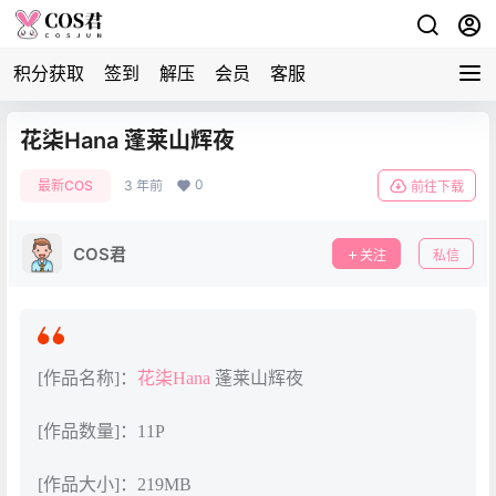
积分获取
签到
解压
会员
客服
花柒Hana 蓬莱山辉夜
0
最新COS
3 年前
前往下载
COS君
关注
私信
[作品名称]：
花柒Hana
蓬莱山辉夜
[作品数量]：11P
[作品大小]：219MB