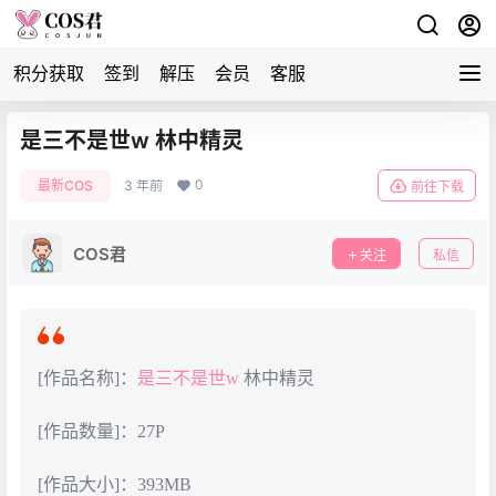
积分获取
签到
解压
会员
客服
是三不是世w 林中精灵
0
最新COS
3 年前
前往下载
COS君
关注
私信
[作品名称]：
是三不是世w
林中精灵
[作品数量]：27P
[作品大小]：393MB