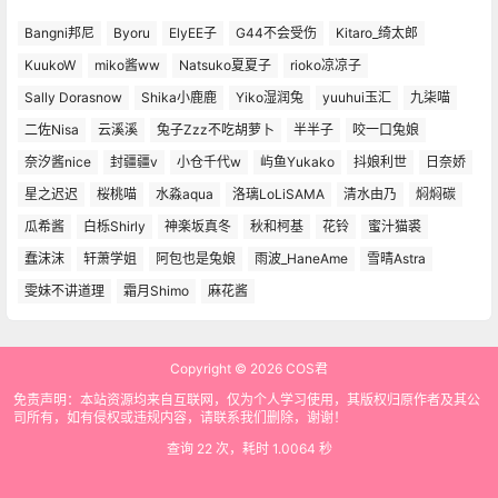
Bangni邦尼
Byoru
ElyEE子
G44不会受伤
Kitaro_绮太郎
KuukoW
miko酱ww
Natsuko夏夏子
rioko凉凉子
Sally Dorasnow
Shika小鹿鹿
Yiko湿润兔
yuuhui玉汇
九柒喵
二佐Nisa
云溪溪
兔子Zzz不吃胡萝卜
半半子
咬一口兔娘
奈汐酱nice
封疆疆v
小仓千代w
屿鱼Yukako
抖娘利世
日奈娇
星之迟迟
桜桃喵
水淼aqua
洛璃LoLiSAMA
清水由乃
焖焖碳
瓜希酱
白栎Shirly
神楽坂真冬
秋和柯基
花铃
蜜汁猫裘
蠢沫沫
轩萧学姐
阿包也是兔娘
雨波_HaneAme
雪晴Astra
雯妹不讲道理
霜月Shimo
麻花酱
Copyright © 2026
COS君
免责声明：本站资源均来自互联网，仅为个人学习使用，其版权归原作者及其公
司所有，如有侵权或违规内容，请联系我们删除，谢谢！
查询 22 次，耗时 1.0064 秒