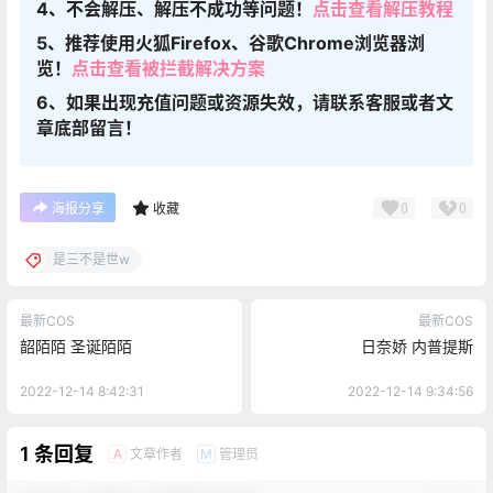
4、不会解压、解压不成功等问题！
点击查看解压教程
5、推荐使用火狐Firefox、谷歌Chrome浏览器浏
览！
点击查看被拦截解决方案
6、如果出现充值问题或资源失效，请联系客服或者文
章底部留言！
0
0
海报分享
收藏
是三不是世w
最新COS
最新COS
韶陌陌 圣诞陌陌
日奈娇 内普提斯
2022-12-14 8:42:31
2022-12-14 9:34:56
1 条回复
文章作者
管理员
A
M