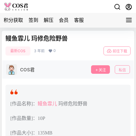
积分获取
签到
解压
会员
客服
鳗鱼霏儿 玛修危险野兽
0
最新COS
3 年前
前往下载
COS君
关注
私信
[作品名称]：
鳗鱼霏儿
玛修危险野兽
[作品数量]：10P
[作品大小]：135MB