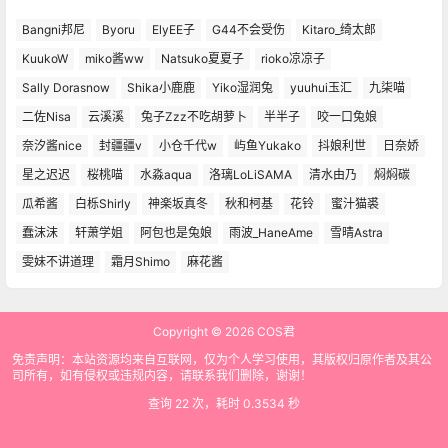
Bangni邦尼
Byoru
ElyEE子
G44不会受伤
Kitaro_绮太郎
KuukoW
miko酱ww
Natsuko夏夏子
rioko凉凉子
Sally Dorasnow
Shika小鹿鹿
Yiko湿润兔
yuuhui玉汇
九柒喵
二佐Nisa
云溪溪
兔子Zzz不吃胡萝卜
半半子
咬一口兔娘
奈汐酱nice
封疆疆v
小仓千代w
屿鱼Yukako
抖娘利世
日奈娇
星之迟迟
桜桃喵
水淼aqua
洛璃LoLiSAMA
清水由乃
焖焖碳
瓜希酱
白栎Shirly
神楽坂真冬
秋和柯基
花铃
蜜汁猫裘
蠢沫沫
轩萧学姐
阿包也是兔娘
雨波_HaneAme
雪晴Astra
雯妹不讲道理
霜月Shimo
麻花酱
Copyright © 2026
COS君
免责声明：本站资源均来自互联网，仅为个人学习使用，其版权归原作者及其公
司所有，如有侵权或违规内容，请联系我们删除，谢谢！
查询 22 次，耗时 0.3534 秒