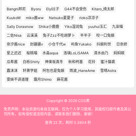
Bangni邦尼
Byoru
ElyEE子
G44不会受伤
Kitaro_绮太郎
KuukoW
miko酱ww
Natsuko夏夏子
rioko凉凉子
Sally Dorasnow
Shika小鹿鹿
Yiko湿润兔
yuuhui玉汇
九柒喵
二佐Nisa
云溪溪
兔子Zzz不吃胡萝卜
半半子
咬一口兔娘
奈汐酱nice
封疆疆v
小仓千代w
屿鱼Yukako
抖娘利世
日奈娇
星之迟迟
桜桃喵
水淼aqua
洛璃LoLiSAMA
清水由乃
焖焖碳
瓜希酱
白栎Shirly
神楽坂真冬
秋和柯基
花铃
蜜汁猫裘
蠢沫沫
轩萧学姐
阿包也是兔娘
雨波_HaneAme
雪晴Astra
雯妹不讲道理
霜月Shimo
麻花酱
Copyright © 2026
COS君
免责声明：本站资源均来自互联网，仅为个人学习使用，其版权归原作者及其公
司所有，如有侵权或违规内容，请联系我们删除，谢谢！
查询 22 次，耗时 0.3604 秒