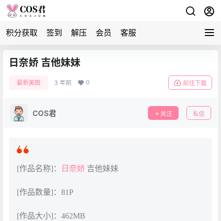
积分获取
签到
解压
会员
客服
日奈娇 吉他妹妹
0
最新美图
3 年前
前往下载
COS君
关注
私信
[作品名称]：
日奈娇
吉他妹妹
[作品数量]：81P
[作品大小]：462MB