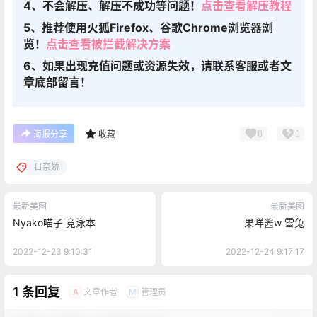
4、不会解压、解压不成功等问题！
点击查看解压教程
5、推荐使用火狐Firefox、谷歌Chrome浏览器浏
览！
点击查看被拦截解决方案
6、如果出现充值问题或资源失效，请联系客服或者文
章底部留言！
0
0
海报分享
收藏
日奈娇
最新美图
最新美图
Nyako喵子 竞泳本
果咩酱w 雪兔
2022-12-23 9:10:31
2022-12-24 9:17:17
1 条回复
文章作者
管理员
A
M