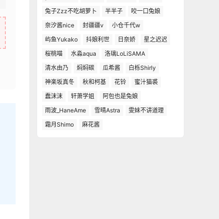
兔子Zzz不吃胡萝卜
半半子
咬一口兔娘
奈汐酱nice
封疆疆v
小仓千代w
屿鱼Yukako
抖娘利世
日奈娇
星之迟迟
桜桃喵
水淼aqua
洛璃LoLiSAMA
清水由乃
焖焖碳
瓜希酱
白栎Shirly
神楽坂真冬
秋和柯基
花铃
蜜汁猫裘
蠢沫沫
轩萧学姐
阿包也是兔娘
雨波_HaneAme
雪晴Astra
雯妹不讲道理
霜月Shimo
麻花酱