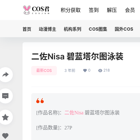
积分获取
签到
解压
会员
首页
动漫博主
机构系列
COS图集
国外COS
二佐Nisa 碧蓝塔尔图泳装
0
218
最新COS
3 年前
[作品名称]：
二佐Nisa
碧蓝塔尔图泳装
[作品数量]：27P