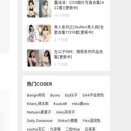
蠢沫沫：COS图片写真合集[4
22套][更新中]
19 小时前
秀人系列之[XiuRen秀人网]全
套合集11319套[更新中]
4 个月前
左公子666：微密系列作品合
集[更新中]
5 个月前
热门COSER
Bangni邦尼
Byoru
ElyEE子
G44不会受伤
Kitaro_绮太郎
KuukoW
miko酱ww
Natsuko夏夏子
rioko凉凉子
Sally Dorasnow
Shika小鹿鹿
Yiko湿润兔
yuuhui玉汇
九柒喵
二佐Nisa
云溪溪