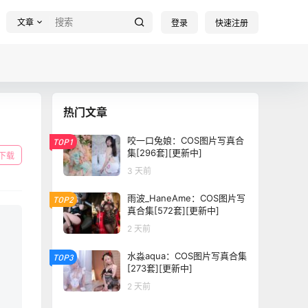
文章
登录
快速注册
热门文章
咬一口兔娘：COS图片写真合
TOP1
集[296套][更新中]
下载
3 天前
雨波_HaneAme：COS图片写
TOP2
真合集[572套][更新中]
2 天前
水淼aqua：COS图片写真合集
TOP3
[273套][更新中]
2 天前