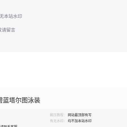
，无本站水印
效请留言
 碧蓝塔尔图泳装
解压教程：
网站最顶部有写
有无水印：
均不加本站水印
题请联系客服