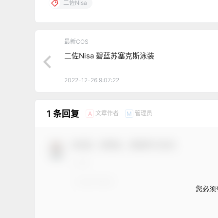
二佐Nisa
最新COS
二佐Nisa 碧蓝苏塞克斯泳装
2022-12-26 9:07:22
1 条回复
文章作者
管理员
A
M
欢迎您，新朋友，感谢参与互动！
您必须