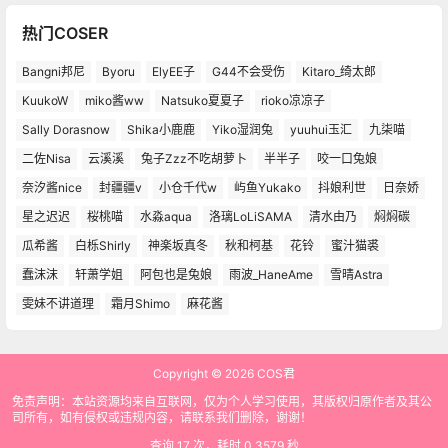
热门COSER
Bangni邦尼
Byoru
ElyEE子
G44不会受伤
Kitaro_绮太郎
KuukoW
miko酱ww
Natsuko夏夏子
rioko凉凉子
Sally Dorasnow
Shika小鹿鹿
Yiko湿润兔
yuuhui玉汇
九柒喵
二佐Nisa
云溪溪
兔子Zzz不吃胡萝卜
半半子
咬一口兔娘
奈汐酱nice
封疆疆v
小仓千代w
屿鱼Yukako
抖娘利世
日奈娇
星之迟迟
桜桃喵
水淼aqua
洛璃LoLiSAMA
清水由乃
焖焖碳
瓜希酱
白栎Shirly
神楽坂真冬
秋和柯基
花铃
蜜汁猫裘
蠢沫沫
轩萧学姐
阿包也是兔娘
雨波_HaneAme
雪晴Astra
雯妹不讲道理
霜月Shimo
麻花酱
Copyright © 2026
COS君
免责声明：本站资源均来自互联网，仅为个人学习使用，其版权归原作者及其公
司所有，如有侵权或违规内容，请联系我们删除，谢谢！
查询 17 次，耗时 0.3579 秒