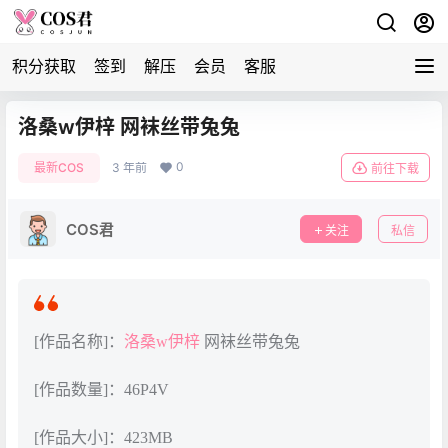
积分获取
签到
解压
会员
客服
洛桑w伊梓 网袜丝带兔兔
0
最新COS
3 年前
前往下载
COS君
关注
私信
[作品名称]：
洛桑w伊梓
网袜丝带兔兔
[作品数量]：46P4V
[作品大小]：423MB