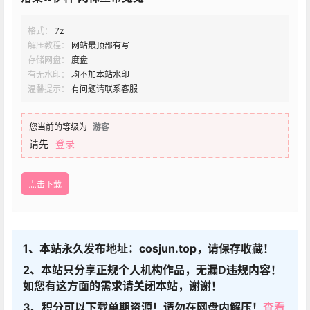
格式：
7z
解压教程：
网站最顶部有写
存储网盘：
度盘
有无水印：
均不加本站水印
温馨提示：
有问题请联系客服
您当前的等级为
游客
请先
登录
点击下载
1、本站永久发布地址：cosjun.top，请保存收藏！
2、本站只分享正规个人机构作品，无漏D违规内容！
如您有这方面的需求请关闭本站，谢谢！
3、积分可以下载单期资源！请勿在网盘内解压！
查看