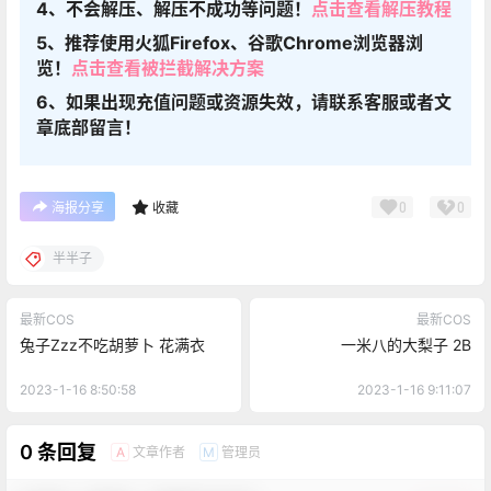
4、不会解压、解压不成功等问题！
点击查看解压教程
5、推荐使用火狐Firefox、谷歌Chrome浏览器浏
览！
点击查看被拦截解决方案
6、如果出现充值问题或资源失效，请联系客服或者文
章底部留言！
0
0
海报分享
收藏
半半子
最新COS
最新COS
兔子Zzz不吃胡萝卜 花满衣
一米八的大梨子 2B
2023-1-16 8:50:58
2023-1-16 9:11:07
0 条回复
文章作者
管理员
A
M