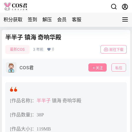
积分获取
签到
解压
会员
客服
半半子 镇海 奇响华殿
0
最新COS
3 年前
前往下载
COS君
关注
私信
[作品名称]：
半半子
镇海 奇响华殿
[作品数量]：38P
[作品大小]：119MB