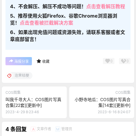
4、不会解压、解压不成功等问题！
点击查看解压教程
5、推荐使用火狐Firefox、谷歌Chrome浏览器浏
览！
点击查看被拦截解决方案
6、如果出现充值问题或资源失效，请联系客服或者文
章底部留言！
0
0
海报分享
收藏
沧霁桔梗
COS图集
COS图集
叫我千寻大人：COS图片写真
小野寺地瓜：COS图片写真合
合集[22套][更新中]
集[14套][更新中]
2023-4-29 8:23:46
2023-6-16 8:24:07
4 条回复
文章作者
管理员
A
M