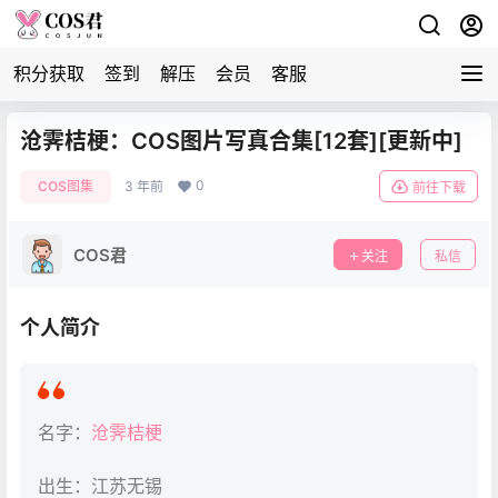
积分获取
签到
解压
会员
客服
沧霁桔梗：COS图片写真合集[12套][更新中]
0
COS图集
3 年前
前往下载
COS君
关注
私信
个人简介
名字：
沧霁桔梗
出生：江苏无锡