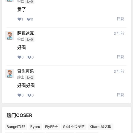
粉丝
Lv0
爱了
回复
1
0
萨瓦达瓦
3 年前
粉丝
Lv0
好看
回复
0
0
冒泡可乐
3 年前
绅士
Lv2
好看好看
回复
0
0
热门COSER
Bangni邦尼
Byoru
ElyEE子
G44不会受伤
Kitaro_绮太郎