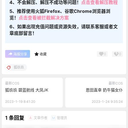
4、不会解压、解压不成功等问题！
点击查看解压教程
5、推荐使用火狐Firefox、谷歌Chrome浏览器浏
览！
点击查看被拦截解决方案
6、如果出现充值问题或资源失效，请联系客服或者文
章底部留言！
0
0
海报分享
收藏
狐玖玖
最新COS
最新COS
狐玖玖 碧蓝航线 大凤JK
恩田直幸 奶牛猫女仆
2023-1-19 8:41:20
2023-1-24 9:35:24
1 条回复
文章作者
管理员
A
M