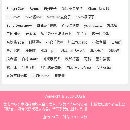
Bangni邦尼
Byoru
ElyEE子
G44不会受伤
Kitaro_绮太郎
KuukoW
miko酱ww
Natsuko夏夏子
rioko凉凉子
Sally Dorasnow
Shika小鹿鹿
Yiko湿润兔
yuuhui玉汇
九柒喵
二佐Nisa
云溪溪
兔子Zzz不吃胡萝卜
半半子
咬一口兔娘
奈汐酱nice
封疆疆v
小仓千代w
屿鱼Yukako
抖娘利世
日奈娇
星之迟迟
桜桃喵
水淼aqua
洛璃LoLiSAMA
清水由乃
焖焖碳
瓜希酱
白栎Shirly
神楽坂真冬
秋和柯基
花铃
蜜汁猫裘
蠢沫沫
轩萧学姐
阿包也是兔娘
雨波_HaneAme
雪晴Astra
雯妹不讲道理
霜月Shimo
麻花酱
Copyright © 2026
COS君
免责声明：本站资源均来自互联网，仅为个人学习使用，其版权归原作者及其公
司所有，如有侵权或违规内容，请联系我们删除，谢谢！
查询 24 次，耗时 0.3479 秒