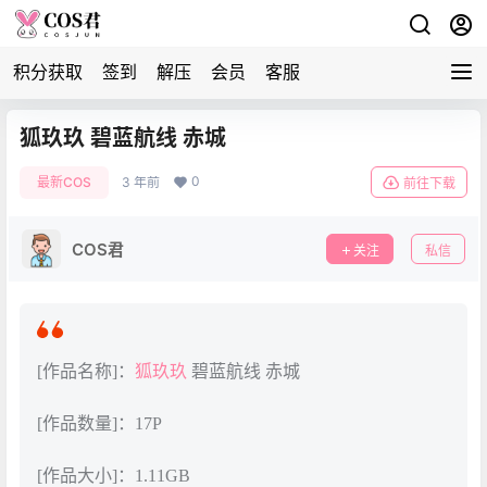
积分获取
签到
解压
会员
客服
狐玖玖 碧蓝航线 赤城
0
最新COS
3 年前
前往下载
COS君
关注
私信
[作品名称]：
狐玖玖
碧蓝航线 赤城
[作品数量]：17P
[作品大小]：1.11GB