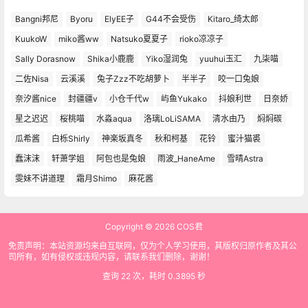
Bangni邦尼
Byoru
ElyEE子
G44不会受伤
Kitaro_绮太郎
KuukoW
miko酱ww
Natsuko夏夏子
rioko凉凉子
Sally Dorasnow
Shika小鹿鹿
Yiko湿润兔
yuuhui玉汇
九柒喵
二佐Nisa
云溪溪
兔子Zzz不吃胡萝卜
半半子
咬一口兔娘
奈汐酱nice
封疆疆v
小仓千代w
屿鱼Yukako
抖娘利世
日奈娇
星之迟迟
桜桃喵
水淼aqua
洛璃LoLiSAMA
清水由乃
焖焖碳
瓜希酱
白栎Shirly
神楽坂真冬
秋和柯基
花铃
蜜汁猫裘
蠢沫沫
轩萧学姐
阿包也是兔娘
雨波_HaneAme
雪晴Astra
雯妹不讲道理
霜月Shimo
麻花酱
Copyright © 2026
COS君
免责声明：本站资源均来自互联网，仅为个人学习使用，其版权归原作者及其公
司所有，如有侵权或违规内容，请联系我们删除，谢谢！
查询 22 次，耗时 0.3895 秒