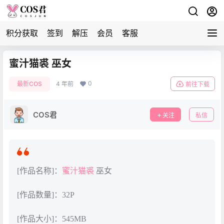
积分获取
签到
解压
会员
客服
蜜汁猫裘 巫女
0
最新COS
4 年前
前往下载
COS君
关注
私信
[作品名称]：
蜜汁猫裘
巫女
[作品数量]：32P
[作品大小]：545MB