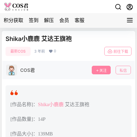
积分获取
签到
解压
会员
客服
Shika小鹿鹿 艾达王旗袍
0
最新COS
3 年前
前往下载
COS君
关注
私信
[作品名称]：
Shika小鹿鹿
艾达王旗袍
[作品数量]：14P
[作品大小]：139MB