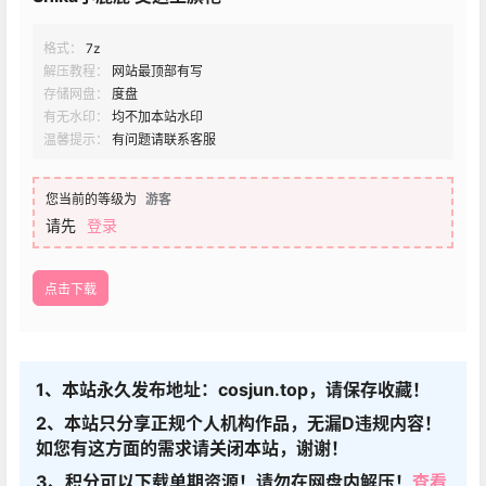
格式：
7z
解压教程：
网站最顶部有写
存储网盘：
度盘
有无水印：
均不加本站水印
温馨提示：
有问题请联系客服
您当前的等级为
游客
请先
登录
点击下载
1、本站永久发布地址：cosjun.top，请保存收藏！
2、本站只分享正规个人机构作品，无漏D违规内容！
如您有这方面的需求请关闭本站，谢谢！
3、积分可以下载单期资源！请勿在网盘内解压！
查看