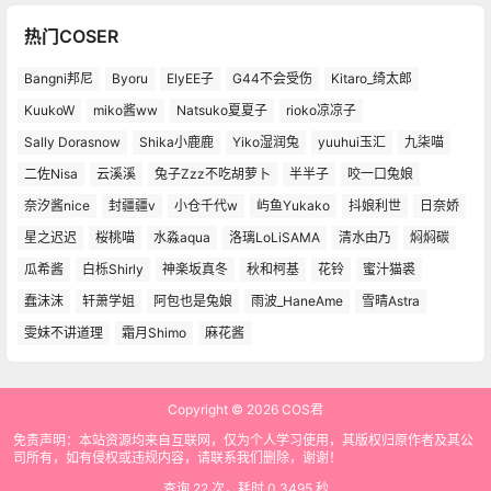
热门COSER
Bangni邦尼
Byoru
ElyEE子
G44不会受伤
Kitaro_绮太郎
KuukoW
miko酱ww
Natsuko夏夏子
rioko凉凉子
Sally Dorasnow
Shika小鹿鹿
Yiko湿润兔
yuuhui玉汇
九柒喵
二佐Nisa
云溪溪
兔子Zzz不吃胡萝卜
半半子
咬一口兔娘
奈汐酱nice
封疆疆v
小仓千代w
屿鱼Yukako
抖娘利世
日奈娇
星之迟迟
桜桃喵
水淼aqua
洛璃LoLiSAMA
清水由乃
焖焖碳
瓜希酱
白栎Shirly
神楽坂真冬
秋和柯基
花铃
蜜汁猫裘
蠢沫沫
轩萧学姐
阿包也是兔娘
雨波_HaneAme
雪晴Astra
雯妹不讲道理
霜月Shimo
麻花酱
Copyright © 2026
COS君
免责声明：本站资源均来自互联网，仅为个人学习使用，其版权归原作者及其公
司所有，如有侵权或违规内容，请联系我们删除，谢谢！
查询 22 次，耗时 0.3495 秒