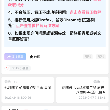
获取积分
4、不会解压、解压不成功等问题！
点击查看解压教程
5、推荐使用火狐Firefox、谷歌Chrome浏览器浏
览！
点击查看被拦截解决方案
6、如果出现充值问题或资源失效，请联系客服或者文
章底部留言！
0
0
海报分享
收藏
Shika小鹿鹿
最新COS
最新COS
七月喵子 幻想兽娘集月食 星图
伊喵君_Nya&桃景三酪 原神-
八重神子x雷电将军
2023-2-16 8:00:26
2023-2-17 7:44:46