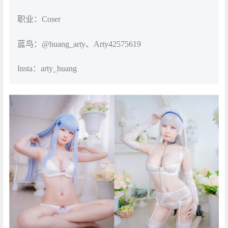
职业：Coser
蓝鸟：@huang_arty、Arty42575619
Insta：arty_huang