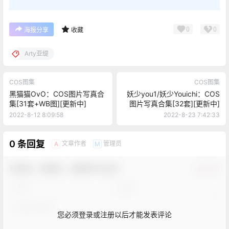
0
0
海报分享
收藏
Arty亚缇
COS图集
COS图集
黑猫猫OvO：COS图片写真合
妖少you1/妖少Youichi：COS
集[31套+WB图][更新中]
图片写真合集[32套][更新中]
2022-8-12 8:09:58
2022-8-23 7:42:33
0 条回复
文章作者
管理员
A
M
欢迎您，新朋友，感谢参与互动！
确认修改
您必须登录或注册以后才能发表评论