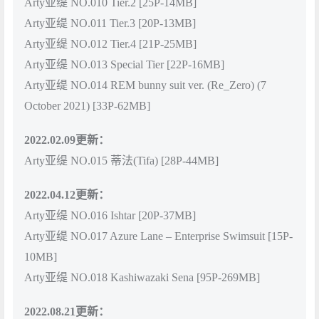
Arty亚缇 NO.010 Tier.2 [25P-14MB]
Arty亚缇 NO.011 Tier.3 [20P-13MB]
Arty亚缇 NO.012 Tier.4 [21P-25MB]
Arty亚缇 NO.013 Special Tier [22P-16MB]
Arty亚缇 NO.014 REM bunny suit ver. (Re_Zero) (7
October 2021) [33P-62MB]
2022.02.09更新：
Arty亚缇 NO.015 蒂法(Tifa) [28P-44MB]
2022.04.12更新：
Arty亚缇 NO.016 Ishtar [20P-37MB]
Arty亚缇 NO.017 Azure Lane – Enterprise Swimsuit [15P-
10MB]
Arty亚缇 NO.018 Kashiwazaki Sena [95P-269MB]
2022.08.21更新：