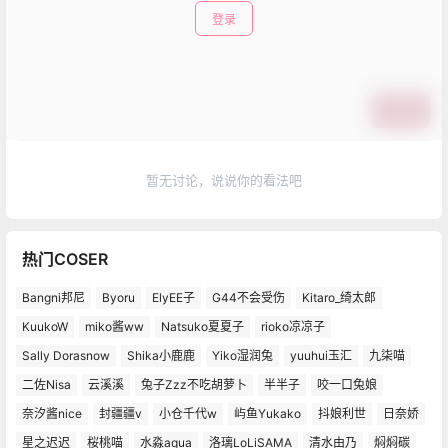
登录
提交
暂无讨论，说说你的看法吧
热门COSER
Bangni邦尼
Byoru
ElyEE子
G44不会受伤
Kitaro_绮太郎
KuukoW
miko酱ww
Natsuko夏夏子
rioko凉凉子
Sally Dorasnow
Shika小鹿鹿
Yiko湿润兔
yuuhui玉汇
九柒喵
二佐Nisa
云溪溪
兔子Zzz不吃胡萝卜
半半子
咬一口兔娘
奈汐酱nice
封疆疆v
小仓千代w
屿鱼Yukako
抖娘利世
日奈娇
星之迟迟
桜桃喵
水淼aqua
洛璃LoLiSAMA
清水由乃
焖焖碳