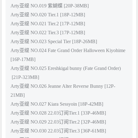
Arty亚缇 NO.019 紫蝴蝶 [20P-38MB]
Arty亚缇 NO.020 Tier.1 [18P-12MB]
Arty亚缇 NO.021 Tier.2 [17P-12MB]
Arty亚缇 NO.022 Tier.3 [17P-12MB]
Arty亚缇 NO.023 Special Tier [18P-26MB]
Arty亚缇 NO.024 Fate Grand Order Halloween Kiyohime
[16P-17MB]
Arty亚缇 NO.025 Ereshkigal bunny (Fate Grand Order)
[21P-323MB]
Arty亚缇 NO.026 Jeanne Alter Reverse Bunny [12P-
21MB]
Arty亚缇 NO.027 Kiara Sessyoin [18P-42MB]
Arty亚缇 NO.028 22.03订阅Tier.1 [33P-46MB]
Arty亚缇 NO.029 22.03订阅Tier.2 [32P-46MB]
Arty亚缇 NO.030 22.03订阅Tier.3 [36P-61MB]