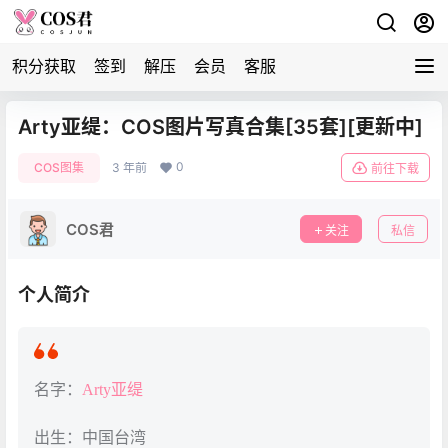
积分获取
签到
解压
会员
客服
Arty亚缇：COS图片写真合集[35套][更新中]
0
COS图集
3 年前
前往下载
COS君
关注
私信
个人简介
名字：
Arty亚缇
出生：中国台湾