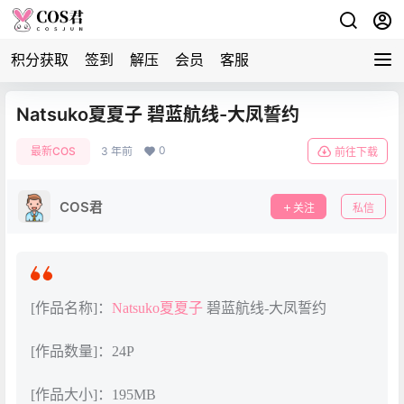
积分获取
签到
解压
会员
客服
Natsuko夏夏子 碧蓝航线-大凤誓约
0
最新COS
3 年前
前往下载
COS君
关注
私信
[作品名称]：
Natsuko夏夏子
碧蓝航线-大凤誓约
[作品数量]：24P
[作品大小]：195MB