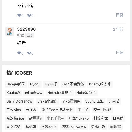
不错不错
回复
0
0
3229090
2 年前
粉丝
Lv0
好看
回复
0
0
热门COSER
Bangni邦尼
Byoru
ElyEE子
G44不会受伤
Kitaro_绮太郎
KuukoW
miko酱ww
Natsuko夏夏子
rioko凉凉子
Sally Dorasnow
Shika小鹿鹿
Yiko湿润兔
yuuhui玉汇
九柒喵
二佐Nisa
云溪溪
兔子Zzz不吃胡萝卜
半半子
咬一口兔娘
奈汐酱nice
封疆疆v
小仓千代w
屿鱼Yukako
抖娘利世
日奈娇
星之迟迟
桜桃喵
水淼aqua
洛璃LoLiSAMA
清水由乃
焖焖碳