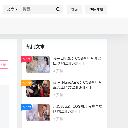
文章
登录
快速注册
热门文章
咬一口兔娘：COS图片写真合
TOP1
集[296套][更新中]
下载
4 天前
雨波_HaneAme：COS图片写
TOP2
真合集[572套][更新中]
3 天前
水淼aqua：COS图片写真合集
TOP3
[273套][更新中]
3 天前