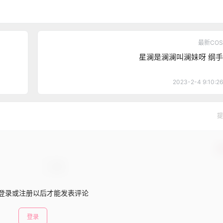
最新COS
星澜是澜澜叫澜妹呀 纲手
2023-2-4 9:10:26
提
确
登录或注册以后才能发表评论
登录