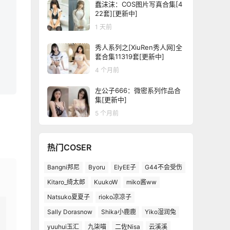
蠢沫沫：COS图片写真合集[4
22套][更新中]
1 天前
秀人系列之[XiuRen秀人网]全
套合集11319套[更新中]
4 个月前
左公子666：微密系列作品合
集[更新中]
5 个月前
热门COSER
Bangni邦尼
Byoru
ElyEE子
G44不会受伤
Kitaro_绮太郎
KuukoW
miko酱ww
Natsuko夏夏子
rioko凉凉子
Sally Dorasnow
Shika小鹿鹿
Yiko湿润兔
yuuhui玉汇
九柒喵
二佐Nisa
云溪溪