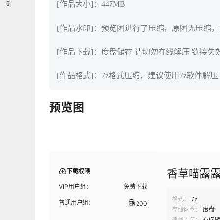
0
[作品大小]：447MB
[作品水印]：预览图进行了压缩，原图无压缩
[作品下载]：度盘储存 请切勿在线解压 链接失
[作品格式]：7z格式压缩，建议使用7z软件解压
预览图
香草喵露露
下载权限
VIP用户组：
免费下载
格式：
7z
普通用户组：
200
存储网盘：
度盘
温馨提示：
有问