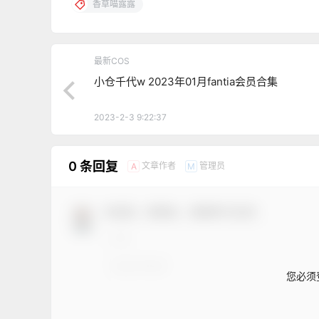
香草喵露露
最新COS
小仓千代w 2023年01月fantia会员合集
2023-2-3 9:22:37
0 条回复
文章作者
管理员
A
M
欢迎您，新朋友，感谢参与互动！
您必须