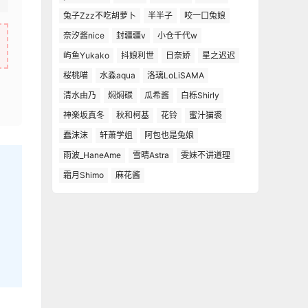
兔子Zzz不吃胡萝卜
半半子
咬一口兔娘
奈汐酱nice
封疆疆v
小仓千代w
屿鱼Yukako
抖娘利世
日奈娇
星之迟迟
桜桃喵
水淼aqua
洛璃LoLiSAMA
清水由乃
焖焖碳
瓜希酱
白栎Shirly
神楽坂真冬
秋和柯基
花铃
蜜汁猫裘
蠢沫沫
轩萧学姐
阿包也是兔娘
雨波_HaneAme
雪晴Astra
雯妹不讲道理
霜月Shimo
麻花酱