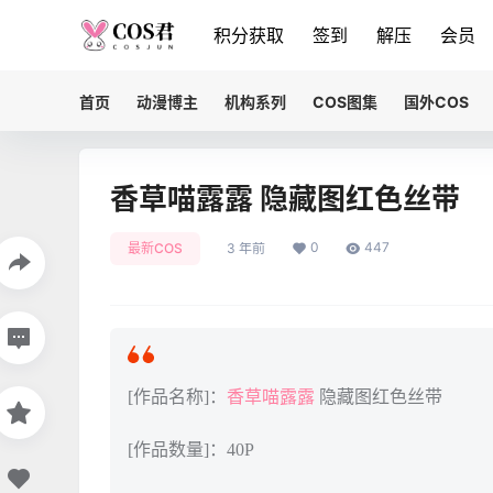
积分获取
签到
解压
会员
首页
动漫博主
机构系列
COS图集
国外COS
香草喵露露 隐藏图红色丝带
0
447
最新COS
3 年前
[作品名称]：
香草喵露露
隐藏图红色丝带
[作品数量]：40P