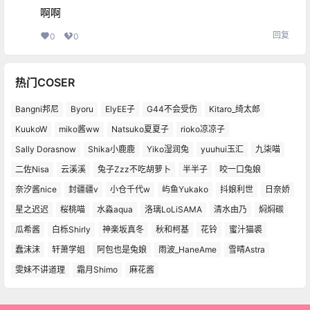
啊啊
回复
0
0
热门COSER
Bangni邦尼
Byoru
ElyEE子
G44不会受伤
Kitaro_绮太郎
KuukoW
miko酱ww
Natsuko夏夏子
rioko凉凉子
Sally Dorasnow
Shika小鹿鹿
Yiko湿润兔
yuuhui玉汇
九柒喵
二佐Nisa
云溪溪
兔子Zzz不吃胡萝卜
半半子
咬一口兔娘
奈汐酱nice
封疆疆v
小仓千代w
屿鱼Yukako
抖娘利世
日奈娇
星之迟迟
桜桃喵
水淼aqua
洛璃LoLiSAMA
清水由乃
焖焖碳
瓜希酱
白栎Shirly
神楽坂真冬
秋和柯基
花铃
蜜汁猫裘
蠢沫沫
轩萧学姐
阿包也是兔娘
雨波_HaneAme
雪晴Astra
雯妹不讲道理
霜月Shimo
麻花酱