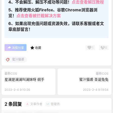
4、不会解压、解压不成功等问题！
点击查看解压教程
5、推荐使用火狐Firefox、谷歌Chrome浏览器浏
览！
点击查看被拦截解决方案
6、如果出现充值问题或资源失效，请联系客服或者文
章底部留言！
1
0
海报分享
收藏
蜜汁猫裘
最新COS
最新COS
星澜是澜澜叫澜妹呀 纲手
蜜汁猫裘 圣诞兔兔
2023-2-4 9:10:26
2023-2-4 9:19:54
2 条回复
文章作者
管理员
A
M