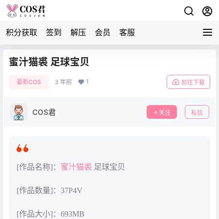
积分获取
签到
解压
会员
客服
蜜汁猫裘 足球宝贝
1
最新COS
3 年前
前往下载
COS君
关注
私信
[作品名称]：
蜜汁猫裘
足球宝贝
[作品数量]：37P4V
[作品大小]：693MB