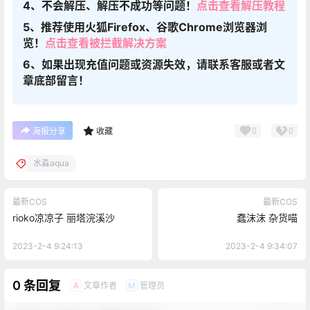
4、不会解压、解压不成功等问题！
点击查看解压教程
5、推荐使用火狐Firefox、谷歌Chrome浏览器浏
览！
点击查看被拦截解决方案
6、如果出现充值问题或资源失效，请联系客服或者文
章底部留言！
0
0
海报分享
收藏
水淼aqua
最新COS
最新COS
rioko凉凉子 丽塔浣溪沙
蠢沫沫 杂货喵
2023-2-4 9:24:13
2023-2-4 9:34:07
0 条回复
文章作者
管理员
A
M