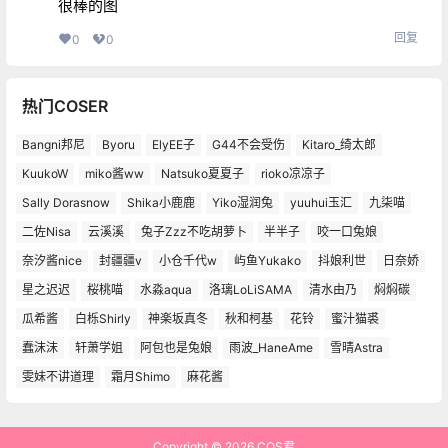
很棒的图
回复
0
0
热门COSER
Bangni邦尼
Byoru
ElyEE子
G44不会受伤
Kitaro_绮太郎
KuukoW
miko酱ww
Natsuko夏夏子
rioko凉凉子
Sally Dorasnow
Shika小鹿鹿
Yiko湿润兔
yuuhui玉汇
九柒喵
二佐Nisa
云溪溪
兔子Zzz不吃胡萝卜
半半子
咬一口兔娘
奈汐酱nice
封疆疆v
小仓千代w
屿鱼Yukako
抖娘利世
日奈娇
星之迟迟
桜桃喵
水淼aqua
洛璃LoLiSAMA
清水由乃
焖焖碳
瓜希酱
白栎Shirly
神楽坂真冬
秋和柯基
花铃
蜜汁猫裘
蠢沫沫
轩萧学姐
阿包也是兔娘
雨波_HaneAme
雪晴Astra
雯妹不讲道理
霜月Shimo
麻花酱
Copyright © 2026
COS君