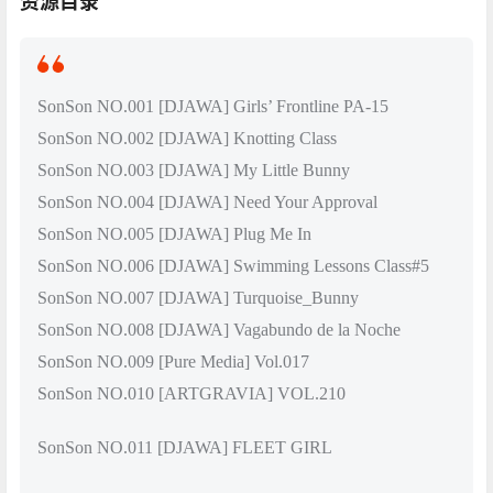
资源目录
SonSon NO.001 [DJAWA] Girls’ Frontline PA-15
SonSon NO.002 [DJAWA] Knotting Class
SonSon NO.003 [DJAWA] My Little Bunny
SonSon NO.004 [DJAWA] Need Your Approval
SonSon NO.005 [DJAWA] Plug Me In
SonSon NO.006 [DJAWA] Swimming Lessons Class#5
SonSon NO.007 [DJAWA] Turquoise_Bunny
SonSon NO.008 [DJAWA] Vagabundo de la Noche
SonSon NO.009 [Pure Media] Vol.017
SonSon NO.010 [ARTGRAVIA] VOL.210
SonSon NO.011 [DJAWA] FLEET GIRL