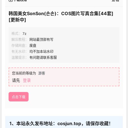
韩国美女SonSon(손손)：COS图片写真合集[44套]
[更新中]
格式：
7z
解压教程：
网站最顶部有写
存储网盘：
度盘
有无水印：
均不加本站水印
温馨提示：
有问题请联系客服
您当前的等级为
游客
请先
登录
点击下载
1、本站永久发布地址：cosjun.top，请保存收藏！