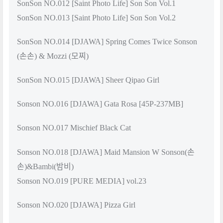
SonSon NO.012 [Saint Photo Life] Son Son Vol.1
SonSon NO.013 [Saint Photo Life] Son Son Vol.2
SonSon NO.014 [DJAWA] Spring Comes Twice Sonson
(손손) & Mozzi (모찌)
SonSon NO.015 [DJAWA] Sheer Qipao Girl
Sonson NO.016 [DJAWA] Gata Rosa [45P-237MB]
Sonson NO.017 Mischief Black Cat
Sonson NO.018 [DJAWA] Maid Mansion W Sonson(손
손)&Bambi(밤비)
Sonson NO.019 [PURE MEDIA] vol.23
Sonson NO.020 [DJAWA] Pizza Girl