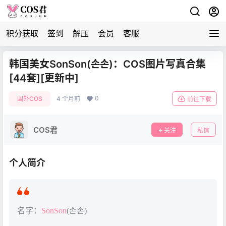
积分获取
签到
解压
会员
客服
韩国美女SonSon(손손)：COS图片写真合集
[44套][更新中]
0
国外COS
4 个月前
前往下载
COS君
关注
私信
个人简介
名字：
SonSon
(손손)