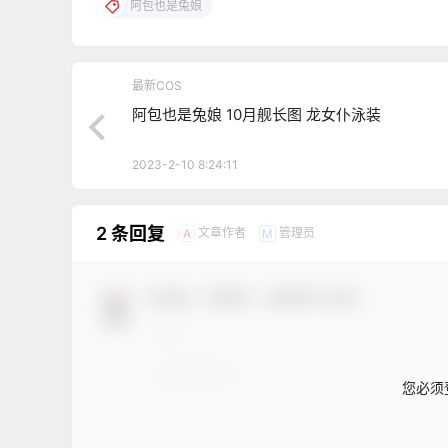
阿包也是兔娘
最新COS
阿包也是兔娘 10月舰长图 龙女仆泳装
2023-2-10 8:24:11
2 条回复
文章作者
管理员
A
M
欢迎您，新朋友，感谢参与互动！
您必须