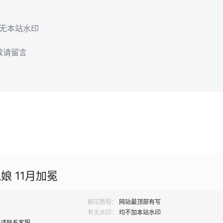
，无本站水印
效请留言
娘 11月加冕
解压教程：
网站最顶部有写
有无水印：
均不加本站水印
题请联系客服