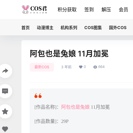
积分获取
签到
解压
会员
首页
动漫博主
机构系列
COS图集
国外COS
阿包也是兔娘 11月加冕
0
664
最新COS
3 年前
[作品名称]：
阿包也是兔娘
11月加冕
[作品数量]：29P