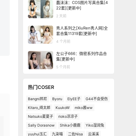
蠢沫沫：COS图片写真合集[4
22套][更新中]
2 天前
秀人系列之[XiuRen秀人网]全
套合集11319套[更新中]
4 个月前
左公子666：微密系列作品合
集[更新中]
5 个月前
热门COSER
Bangni邦尼
Byoru
ElyEE子
G44不会受伤
Kitaro_绮太郎
KuukoW
miko酱ww
Natsuko夏夏子
rioko凉凉子
Sally Dorasnow
Shika小鹿鹿
Yiko湿润兔
yuuhui玉汇
九柒喵
二佐Nisa
云溪溪