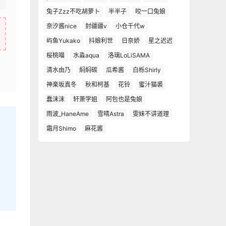
兔子Zzz不吃胡萝卜
半半子
咬一口兔娘
奈汐酱nice
封疆疆v
小仓千代w
屿鱼Yukako
抖娘利世
日奈娇
星之迟迟
桜桃喵
水淼aqua
洛璃LoLiSAMA
清水由乃
焖焖碳
瓜希酱
白栎Shirly
神楽坂真冬
秋和柯基
花铃
蜜汁猫裘
蠢沫沫
轩萧学姐
阿包也是兔娘
雨波_HaneAme
雪晴Astra
雯妹不讲道理
霜月Shimo
麻花酱