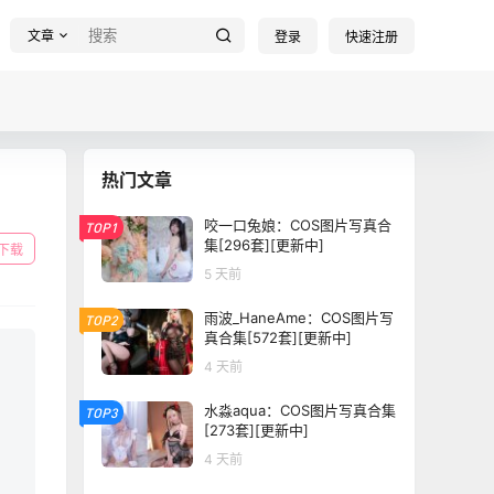
文章
登录
快速注册
热门文章
咬一口兔娘：COS图片写真合
TOP1
集[296套][更新中]
下载
5 天前
雨波_HaneAme：COS图片写
TOP2
真合集[572套][更新中]
4 天前
水淼aqua：COS图片写真合集
TOP3
[273套][更新中]
4 天前