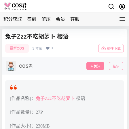
积分获取
签到
解压
会员
客服
兔子Zzz不吃胡萝卜 樱语
0
最新COS
3 年前
前往下载
COS君
关注
私信
[作品名称]：
兔子Zzz不吃胡萝卜
樱语
[作品数量]：27P
[作品大小]：230MB