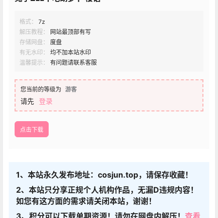
格式：
7z
解压教程：
网站最顶部有写
存储网盘：
度盘
有无水印：
均不加本站水印
温馨提示：
有问题请联系客服
您当前的等级为
游客
请先
登录
点击下载
1、本站永久发布地址：cosjun.top，请保存收藏！
2、本站只分享正规个人机构作品，无漏D违规内容！
如您有这方面的需求请关闭本站，谢谢！
3、积分可以下载单期资源！请勿在网盘内解压！
查看