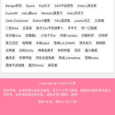
Bangni邦尼
Byoru
ElyEE子
G44不会受伤
Kitaro_绮太郎
KuukoW
miko酱ww
Natsuko夏夏子
rioko凉凉子
Sally Dorasnow
Shika小鹿鹿
Yiko湿润兔
yuuhui玉汇
九柒喵
二佐Nisa
云溪溪
兔子Zzz不吃胡萝卜
半半子
咬一口兔娘
奈汐酱nice
封疆疆v
小仓千代w
屿鱼Yukako
抖娘利世
日奈娇
星之迟迟
桜桃喵
水淼aqua
洛璃LoLiSAMA
清水由乃
焖焖碳
瓜希酱
白栎Shirly
神楽坂真冬
秋和柯基
花铃
蜜汁猫裘
蠢沫沫
轩萧学姐
阿包也是兔娘
雨波_HaneAme
雪晴Astra
雯妹不讲道理
霜月Shimo
麻花酱
Copyright © 2026
COS君
免责声明：本站资源均来自互联网，仅为个人学习使用，其版权归原作者及其公
司所有，如有侵权或违规内容，请联系我们删除，谢谢！
查询 18 次，耗时 0.3072 秒