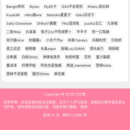
Bangni邦尼
Byoru
ElyEE子
G44不会受伤
Kitaro_绮太郎
KuukoW
miko酱ww
Natsuko夏夏子
rioko凉凉子
Sally Dorasnow
Shika小鹿鹿
Yiko湿润兔
yuuhui玉汇
九柒喵
二佐Nisa
云溪溪
兔子Zzz不吃胡萝卜
半半子
咬一口兔娘
奈汐酱nice
封疆疆v
小仓千代w
屿鱼Yukako
抖娘利世
日奈娇
星之迟迟
桜桃喵
水淼aqua
洛璃LoLiSAMA
清水由乃
焖焖碳
瓜希酱
白栎Shirly
神楽坂真冬
秋和柯基
花铃
蜜汁猫裘
蠢沫沫
轩萧学姐
阿包也是兔娘
雨波_HaneAme
雪晴Astra
雯妹不讲道理
霜月Shimo
麻花酱
Copyright © 2026
COS君
免责声明：本站资源均来自互联网，仅为个人学习使用，其版权归原作者及其公
司所有，如有侵权或违规内容，请联系我们删除，谢谢！
查询 14 次，耗时 0.3084 秒