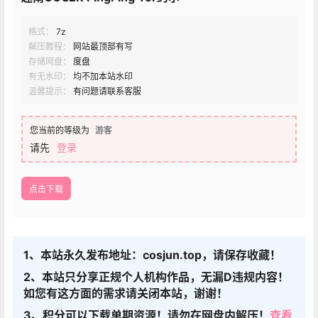
格式：
7z
解压教程：
网站最顶部有写
存储网盘：
度盘
有无水印：
均不加本站水印
温馨提示：
有问题请联系客服
您当前的等级为
游客
请先
登录
点击下载
1、本站永久发布地址：cosjun.top，请保存收藏！
2、本站只分享正规个人机构作品，无漏D违规内容！
如您有这方面的需求请关闭本站，谢谢！
3、积分可以下载单期资源！请勿在网盘内解压！
查看