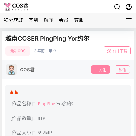
积分获取
签到
解压
会员
客服
越南COSER PingPing Yor约尔
0
最新COS
3 年前
前往下载
COS君
关注
私信
[作品名称]：
PingPing
Yor约尔
[作品数量]：81P
[作品大小]：592MB