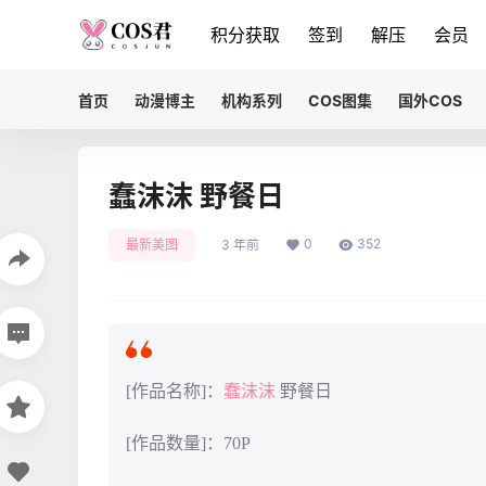
积分获取
签到
解压
会员
首页
动漫博主
机构系列
COS图集
国外COS
蠢沫沫 野餐日
0
352
最新美图
3 年前
[作品名称]：
蠢沫沫
野餐日
[作品数量]：70P