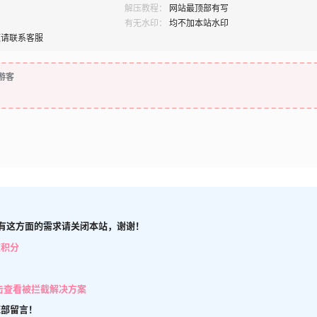
解压教程：
网站最顶部有写
有无水印：
均不加本站水印
题请联系客服
游客
有这方面的需求请关闭本站，谢谢！
取积分
击查看被拦截解决方案
底部留言！