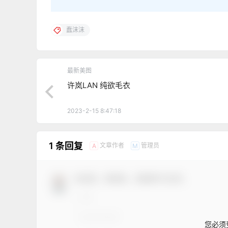
蠢沫沫
最新美图
许岚LAN 纯欲毛衣
2023-2-15 8:47:18
1 条回复
文章作者
管理员
A
M
欢迎您，新朋友，感谢参与互动！
您必须