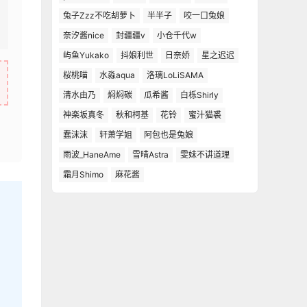
兔子Zzz不吃胡萝卜
半半子
咬一口兔娘
奈汐酱nice
封疆疆v
小仓千代w
屿鱼Yukako
抖娘利世
日奈娇
星之迟迟
桜桃喵
水淼aqua
洛璃LoLiSAMA
清水由乃
焖焖碳
瓜希酱
白栎Shirly
神楽坂真冬
秋和柯基
花铃
蜜汁猫裘
蠢沫沫
轩萧学姐
阿包也是兔娘
雨波_HaneAme
雪晴Astra
雯妹不讲道理
霜月Shimo
麻花酱