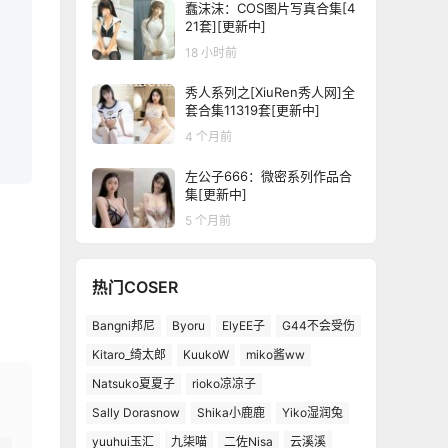
蠢沫沫：COS图片写真合集[4
21套][更新中]
18 小时前
秀人系列之[XiuRen秀人网]全
套合集11319套[更新中]
4 个月前
左公子666：微密系列作品合
集[更新中]
5 个月前
热门COSER
Bangni邦尼
Byoru
ElyEE子
G44不会受伤
Kitaro_绮太郎
KuukoW
miko酱ww
Natsuko夏夏子
rioko凉凉子
Sally Dorasnow
Shika小鹿鹿
Yiko湿润兔
yuuhui玉汇
九柒喵
二佐Nisa
云溪溪