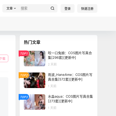
文章
登录
快速注册
热门文章
咬一口兔娘：COS图片写真合
TOP1
集[296套][更新中]
下载
2 天前
雨波_HaneAme：COS图片写
TOP2
真合集[572套][更新中]
1 天前
水淼aqua：COS图片写真合集
TOP3
[273套][更新中]
1 天前