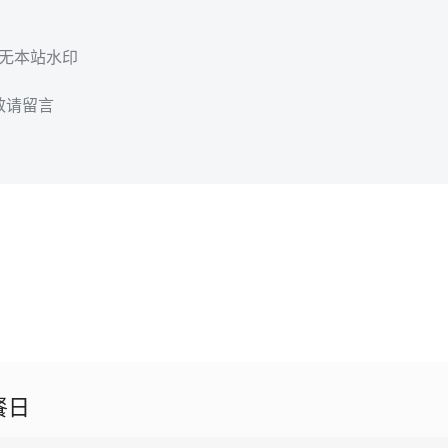
，无本站水印
效请留言
餐日