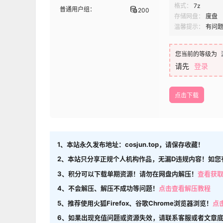
格式：
7z
普通用户组：
200
存储网盘：
度盘
温馨提示：
有问
您当前的等级为
请先
登录
点击下载
1、本站永久发布地址：cosjun.top，请保存收藏！
2、本站只分享正规个人机构作品，无漏D违规内容！如您
3、积分可以下载单期资源！请勿在网盘内解压！
查看获
4、不会解压、解压不成功等问题！
点击查看解压教程
5、推荐使用火狐Firefox、谷歌Chrome浏览器浏览！
点
6、如果出现充值问题或资源失效，请联系客服或者文章