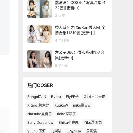
蠢沫沫：COS图片写真合集[4
22套][更新中]
3 天前
秀人系列之[XiuRen秀人网]全
套合集11319套[更新中]
4 个月前
左公子666：微密系列作品合
集[更新中]
5 个月前
热门COSER
Bangni邦尼
Byoru
ElyEE子
G44不会受伤
Kitaro_绮太郎
KuukoW
miko酱ww
Natsuko夏夏子
rioko凉凉子
Sally Dorasnow
Shika小鹿鹿
Yiko湿润兔
yuuhui玉汇
九柒喵
二佐Nisa
云溪溪