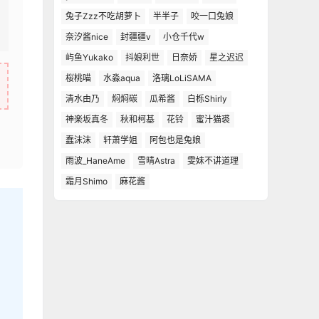
兔子Zzz不吃胡萝卜
半半子
咬一口兔娘
奈汐酱nice
封疆疆v
小仓千代w
屿鱼Yukako
抖娘利世
日奈娇
星之迟迟
桜桃喵
水淼aqua
洛璃LoLiSAMA
清水由乃
焖焖碳
瓜希酱
白栎Shirly
神楽坂真冬
秋和柯基
花铃
蜜汁猫裘
蠢沫沫
轩萧学姐
阿包也是兔娘
雨波_HaneAme
雪晴Astra
雯妹不讲道理
霜月Shimo
麻花酱