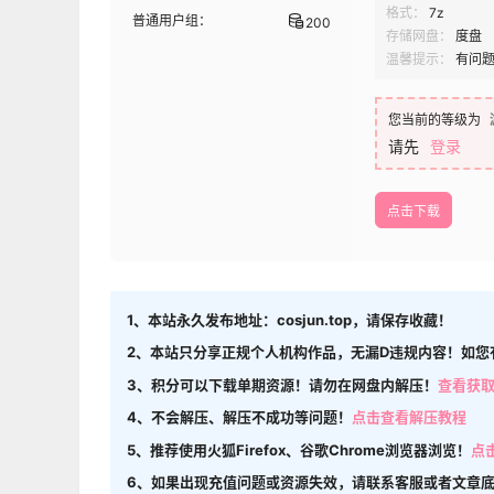
格式：
7z
普通用户组：
200
存储网盘：
度盘
温馨提示：
有问
您当前的等级为
请先
登录
点击下载
1、本站永久发布地址：cosjun.top，请保存收藏！
2、本站只分享正规个人机构作品，无漏D违规内容！如您
3、积分可以下载单期资源！请勿在网盘内解压！
查看获
4、不会解压、解压不成功等问题！
点击查看解压教程
5、推荐使用火狐Firefox、谷歌Chrome浏览器浏览！
点
6、如果出现充值问题或资源失效，请联系客服或者文章