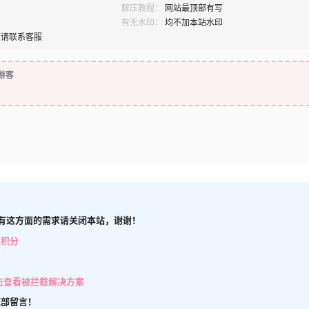
解压教程：
网站最顶部有写
有无水印：
均不加本站水印
题请联系客服
游客
有这方面的需求请关闭本站，谢谢！
取积分
击查看被拦截解决方案
底部留言！