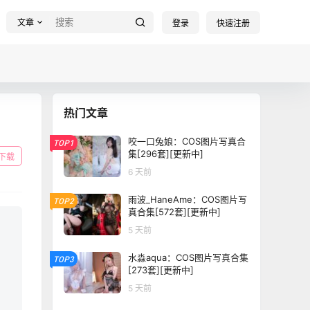
文章
登录
快速注册
热门文章
咬一口兔娘：COS图片写真合
TOP1
集[296套][更新中]
下载
6 天前
雨波_HaneAme：COS图片写
TOP2
真合集[572套][更新中]
5 天前
水淼aqua：COS图片写真合集
TOP3
[273套][更新中]
5 天前