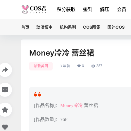
积分获取
签到
解压
会员
首页
动漫博主
机构系列
COS图集
国外COS
Money冷冷 蕾丝裙
0
287
最新美图
3 年前
[作品名称]：
Money冷冷
蕾丝裙
[作品数量]：76P