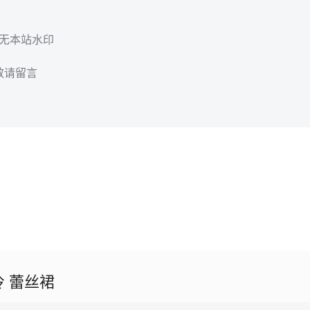
，无本站水印
效请留言
冷 蕾丝裙