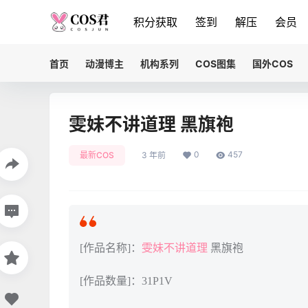
积分获取
签到
解压
会员
首页
动漫博主
机构系列
COS图集
国外COS
雯妹不讲道理 黑旗袍
0
457
最新COS
3 年前
[作品名称]：
雯妹不讲道理
黑旗袍
[作品数量]：31P1V