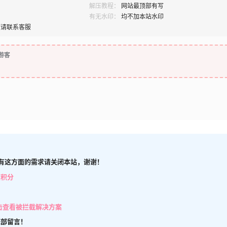
解压教程：
网站最顶部有写
有无水印：
均不加本站水印
题请联系客服
游客
有这方面的需求请关闭本站，谢谢！
取积分
击查看被拦截解决方案
底部留言！