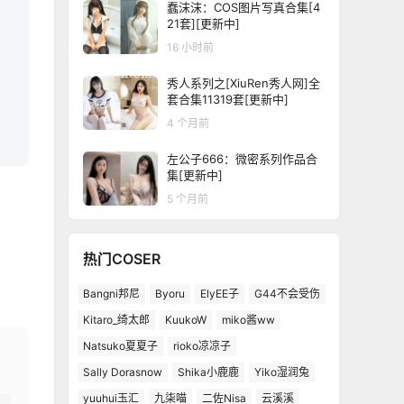
蠢沫沫：COS图片写真合集[4
21套][更新中]
16 小时前
秀人系列之[XiuRen秀人网]全
套合集11319套[更新中]
4 个月前
左公子666：微密系列作品合
集[更新中]
5 个月前
热门COSER
Bangni邦尼
Byoru
ElyEE子
G44不会受伤
Kitaro_绮太郎
KuukoW
miko酱ww
Natsuko夏夏子
rioko凉凉子
Sally Dorasnow
Shika小鹿鹿
Yiko湿润兔
yuuhui玉汇
九柒喵
二佐Nisa
云溪溪