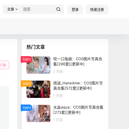
文章
登录
快速注册
热门文章
咬一口兔娘：COS图片写真合
TOP1
集[296套][更新中]
下载
2 天前
雨波_HaneAme：COS图片写
TOP2
真合集[572套][更新中]
1 天前
水淼aqua：COS图片写真合集
TOP3
[273套][更新中]
1 天前