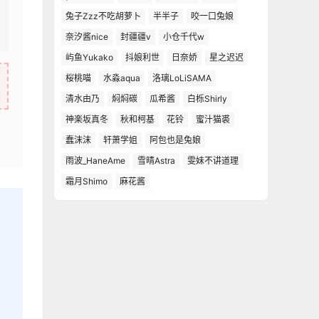
兔子Zzz不吃胡萝卜
半半子
咬一口兔娘
奈汐酱nice
封疆疆v
小仓千代w
屿鱼Yukako
抖娘利世
日奈娇
星之迟迟
桜桃喵
水淼aqua
洛璃LoLiSAMA
清水由乃
焖焖碳
瓜希酱
白栎Shirly
神楽坂真冬
秋和柯基
花铃
蜜汁猫裘
蠢沫沫
轩萧学姐
阿包也是兔娘
雨波_HaneAme
雪晴Astra
雯妹不讲道理
霜月Shimo
麻花酱