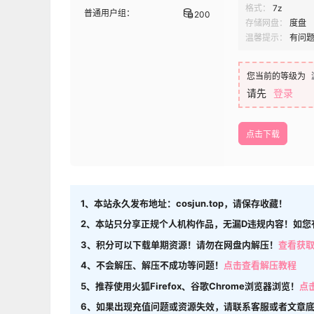
格式：
7z
普通用户组：
200
存储网盘：
度盘
温馨提示：
有问
您当前的等级为
请先
登录
点击下载
1、本站永久发布地址：cosjun.top，请保存收藏！
2、本站只分享正规个人机构作品，无漏D违规内容！如您
3、积分可以下载单期资源！请勿在网盘内解压！
查看获
4、不会解压、解压不成功等问题！
点击查看解压教程
5、推荐使用火狐Firefox、谷歌Chrome浏览器浏览！
点
6、如果出现充值问题或资源失效，请联系客服或者文章