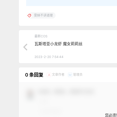
雯妹不讲道理
最新COS
瓦斯塔亚小龙虾 魔女莉莉丝
2023-2-20 7:54:44
0 条回复
文章作者
管理员
A
M
欢迎您，新朋友，感谢参与互动！
您必须