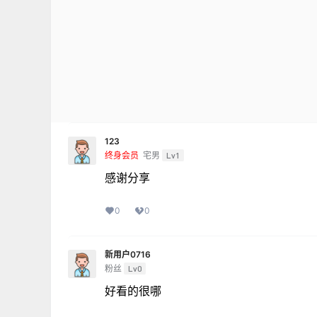
123
终身会员
宅男
Lv1
感谢分享
0
0
新用户0716
粉丝
Lv0
好看的很哪