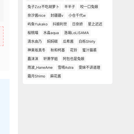
兔子Zzz不吃胡萝卜
半半子
咬一口兔娘
奈汐酱nice
封疆疆v
小仓千代w
屿鱼Yukako
抖娘利世
日奈娇
星之迟迟
桜桃喵
水淼aqua
洛璃LoLiSAMA
清水由乃
焖焖碳
瓜希酱
白栎Shirly
神楽坂真冬
秋和柯基
花铃
蜜汁猫裘
蠢沫沫
轩萧学姐
阿包也是兔娘
雨波_HaneAme
雪晴Astra
雯妹不讲道理
霜月Shimo
麻花酱