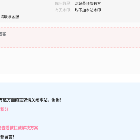
解压教程：
网站最顶部有写
有无水印：
均不加本站水印
题请联系客服
游客
有这方面的需求请关闭本站，谢谢！
取积分
击查看被拦截解决方案
底部留言！