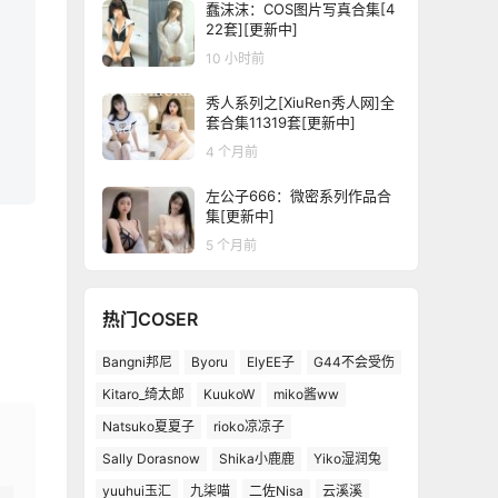
蠢沫沫：COS图片写真合集[4
22套][更新中]
10 小时前
秀人系列之[XiuRen秀人网]全
套合集11319套[更新中]
4 个月前
左公子666：微密系列作品合
集[更新中]
5 个月前
热门COSER
Bangni邦尼
Byoru
ElyEE子
G44不会受伤
Kitaro_绮太郎
KuukoW
miko酱ww
Natsuko夏夏子
rioko凉凉子
Sally Dorasnow
Shika小鹿鹿
Yiko湿润兔
yuuhui玉汇
九柒喵
二佐Nisa
云溪溪