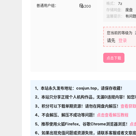
格式：
7z
普通用户组：
200
存储网盘：
度盘
温馨提示：
有问
您当前的等级为
请先
登录
点击下载
1、本站永久发布地址：cosjun.top，请保存收藏！
2、本站只分享正规个人机构作品，无漏D违规内容！如您
3、积分可以下载单期资源！请勿在网盘内解压！
查看获
4、不会解压、解压不成功等问题！
点击查看解压教程
5、推荐使用火狐Firefox、谷歌Chrome浏览器浏览！
点
6、如果出现充值问题或资源失效，请联系客服或者文章