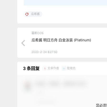
瓜希酱
最新COS
瓜希酱 明日方舟 白金泳装 (Platinum)
2023-2-24 8:27:50
3 条回复
文章作者
管理员
A
M
欢迎您，新朋友，感谢参与互动！
您必须