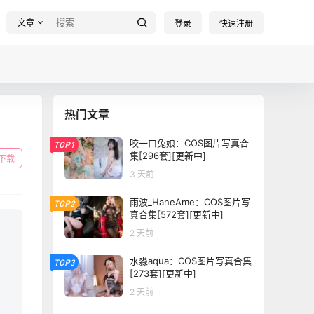
文章
登录
快速注册
热门文章
咬一口兔娘：COS图片写真合
TOP1
集[296套][更新中]
下载
3 天前
雨波_HaneAme：COS图片写
TOP2
真合集[572套][更新中]
2 天前
水淼aqua：COS图片写真合集
TOP3
[273套][更新中]
2 天前