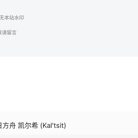
，无本站水印
效请留言
舟 凯尔希 (Kal'tsit)