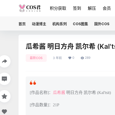
积分获取
签到
解压
会员
首页
动漫博主
机构系列
COS图集
国外COS
瓜希酱 明日方舟 凯尔希 (Kal'ts
0
289
最新COS
3 年前
[作品名称]：
瓜希酱
明日方舟 凯尔希 (Kal'tsit)
[作品数量]：21P