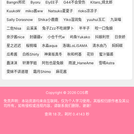
Bangni邦尼
Byoru
ElyEE子
G44不会受伤
Kitaro_绮太郎
KuukoW
miko酱ww
Natsuko夏夏子
rioko凉凉子
Sally Dorasnow
Shika小鹿鹿
Yiko湿润兔
yuuhui玉汇
九柒喵
二佐Nisa
云溪溪
兔子Zzz不吃胡萝卜
半半子
咬一口兔娘
奈汐酱nice
封疆疆v
小仓千代w
屿鱼Yukako
抖娘利世
日奈娇
星之迟迟
桜桃喵
水淼aqua
洛璃LoLiSAMA
清水由乃
焖焖碳
瓜希酱
白栎Shirly
神楽坂真冬
秋和柯基
花铃
蜜汁猫裘
蠢沫沫
轩萧学姐
阿包也是兔娘
雨波_HaneAme
雪晴Astra
雯妹不讲道理
霜月Shimo
麻花酱
Copyright © 2026
COS君
免责声明：本站资源均来自互联网，仅为个人学习使用，其版权归原作者及其公
司所有，如有侵权或违规内容，请联系我们删除，谢谢！
查询 18 次，耗时 0.4143 秒