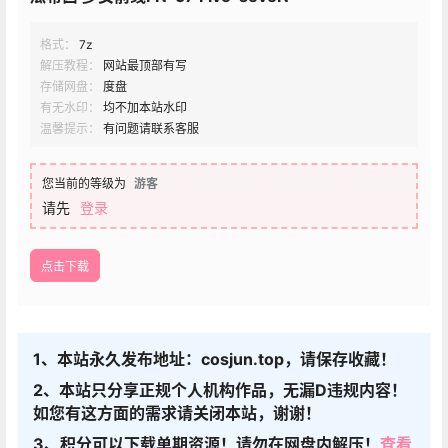
格式：
7z
解压教程：
网站最顶部有写
存储网盘：
度盘
有无水印：
均不加本站水印
温馨提示：
有问题请联系客服
您当前的等级为
游客
请先
登录
点击下载
1、本站永久发布地址：cosjun.top，请保存收藏！
2、本站只分享正规个人机构作品，无漏D违规内容！
如您有这方面的需求请关闭本站，谢谢！
3、积分可以下载单期资源！请勿在网盘内解压！
查看