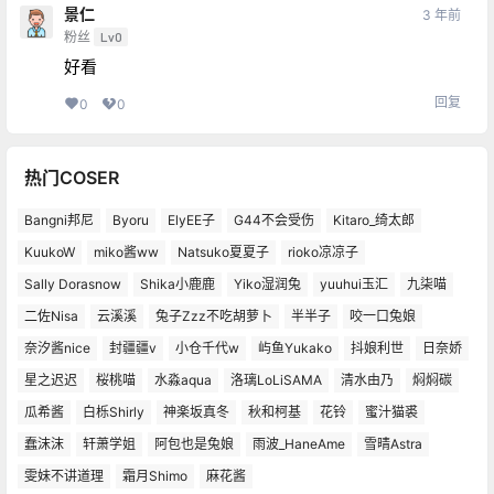
景仁
3 年前
粉丝
Lv0
好看
回复
0
0
热门COSER
Bangni邦尼
Byoru
ElyEE子
G44不会受伤
Kitaro_绮太郎
KuukoW
miko酱ww
Natsuko夏夏子
rioko凉凉子
Sally Dorasnow
Shika小鹿鹿
Yiko湿润兔
yuuhui玉汇
九柒喵
二佐Nisa
云溪溪
兔子Zzz不吃胡萝卜
半半子
咬一口兔娘
奈汐酱nice
封疆疆v
小仓千代w
屿鱼Yukako
抖娘利世
日奈娇
星之迟迟
桜桃喵
水淼aqua
洛璃LoLiSAMA
清水由乃
焖焖碳
瓜希酱
白栎Shirly
神楽坂真冬
秋和柯基
花铃
蜜汁猫裘
蠢沫沫
轩萧学姐
阿包也是兔娘
雨波_HaneAme
雪晴Astra
雯妹不讲道理
霜月Shimo
麻花酱