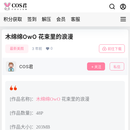
积分获取
签到
解压
会员
客服
木绵绵OwO 花束里的浪漫
0
最新美图
3 年前
前往下载
COS君
关注
私信
[作品名称]：
木绵绵OwO
花束里的浪漫
[作品数量]：48P
[作品大小]：203MB