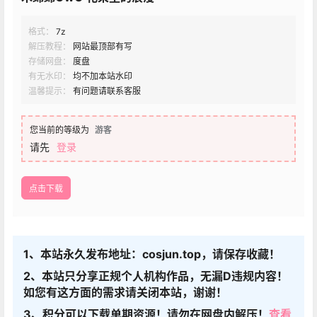
格式：
7z
解压教程：
网站最顶部有写
存储网盘：
度盘
有无水印：
均不加本站水印
温馨提示：
有问题请联系客服
您当前的等级为
游客
请先
登录
点击下载
1、本站永久发布地址：cosjun.top，请保存收藏！
2、本站只分享正规个人机构作品，无漏D违规内容！
如您有这方面的需求请关闭本站，谢谢！
3、积分可以下载单期资源！请勿在网盘内解压！
查看