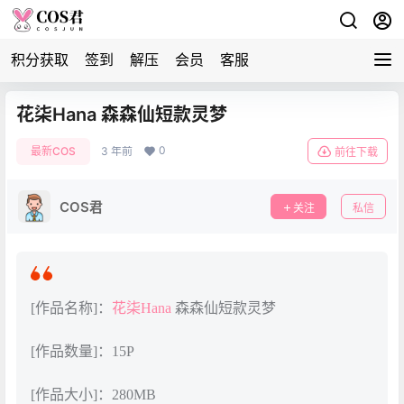
积分获取
签到
解压
会员
客服
花柒Hana 森森仙短款灵梦
0
最新COS
3 年前
前往下载
COS君
关注
私信
[作品名称]：
花柒Hana
森森仙短款灵梦
[作品数量]：15P
[作品大小]：280MB