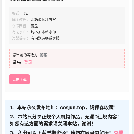
格式：
7z
解压教程：
网站最顶部有写
存储网盘：
度盘
有无水印：
均不加本站水印
温馨提示：
有问题请联系客服
您当前的等级为
游客
请先
登录
点击下载
1、本站永久发布地址：cosjun.top，请保存收藏！
2、本站只分享正规个人机构作品，无漏D违规内容！
如您有这方面的需求请关闭本站，谢谢！
3、积分可以下载单期资源！请勿在网盘内解压！
查看