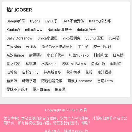
热门COSER
Bangni邦尼
Byoru
ElyEE子
G44不会受伤
Kitaro_绮太郎
KuukoW
miko酱ww
Natsuko夏夏子
rioko凉凉子
Sally Dorasnow
Shika小鹿鹿
Yiko湿润兔
yuuhui玉汇
九柒喵
二佐Nisa
云溪溪
兔子Zzz不吃胡萝卜
半半子
咬一口兔娘
奈汐酱nice
封疆疆v
小仓千代w
屿鱼Yukako
抖娘利世
日奈娇
星之迟迟
桜桃喵
水淼aqua
洛璃LoLiSAMA
清水由乃
焖焖碳
瓜希酱
白栎Shirly
神楽坂真冬
秋和柯基
花铃
蜜汁猫裘
蠢沫沫
轩萧学姐
阿包也是兔娘
雨波_HaneAme
雪晴Astra
雯妹不讲道理
霜月Shimo
麻花酱
Copyright © 2026
COS君
免责声明：本站资源均来自互联网，仅为个人学习使用，其版权归原作者及其公
司所有，如有侵权或违规内容，请联系我们删除，谢谢！
查询 19 次，耗时 0.6660 秒